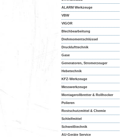
ALARM Werkzeuge
VBW
VIGOR
Blechbearbeitung
Drehmomentschlüssel
Drucklufttechnik
Gase
Generatoren, Stromerzeuger
Hebetechnik
KFZ-Werkzeuge
Messwerkzeuge
Montagerollbretter & Rollhocker
Polieren
Rostschutzmittel & Chemie
Schleifmittel
Schweißtechnik
AU-Geräte Service