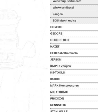
Werkzeug-Sortimente
Winkelschlüssel
Zangen
BGS Merchandise
COMPAC
GEDORE
GEDORE RED
HAZET
HEDI Kabeltrommeln
JEPSON
KNIPEX Zangen
KS-TOOLS
KUKKO
MARK Kompressoren
MIGATRONIC
PROXXON
RENNSTEIG
STAHLWILLE