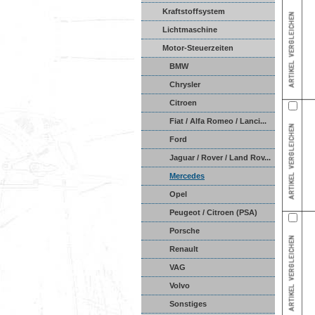
Reparatur
Kraftstoffsystem
Lichtmaschine
Motor-Steuerzeiten
BMW
Chrysler
Citroen
Fiat / Alfa Romeo / Lanci...
Ford
Jaguar / Rover / Land Rov...
Mercedes
Opel
Peugeot / Citroen (PSA)
Porsche
Renault
VAG
Volvo
Sonstiges