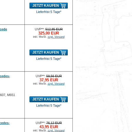
JETZT KAUFEN
Lieferfrist 5 Tage*
rcede
UVP**:
512,85 EUR
325,00 EUR
inkl. MwSt.
zzgl. Versand
JETZT KAUFEN
Lieferfrist 5 Tage*
cedes-
UVP**:
59,56 EUR
37,95 EUR
inkl. MwSt.
zzgl. Versand
M607, M651
JETZT KAUFEN
Lieferfrist 5 Tage*
cedes-
UVP**:
76,12 EUR
43,95 EUR
inkl. MwSt.
zzgl. Versand