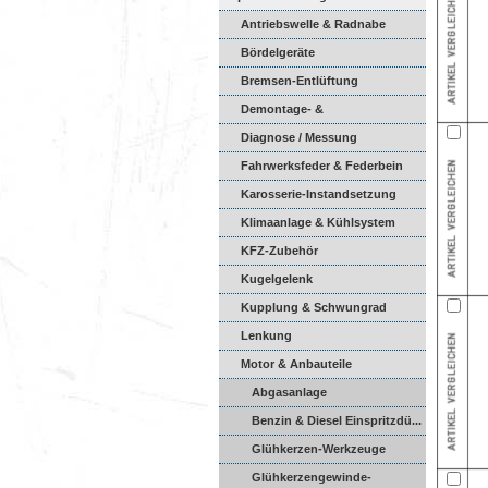
Antriebswelle & Radnabe
Bördelgeräte
Bremsen-Entlüftung
Demontage- &
Montagewerkzeuge
Diagnose / Messung
Fahrwerksfeder & Federbein
Karosserie-Instandsetzung
Klimaanlage & Kühlsystem
KFZ-Zubehör
Kugelgelenk
Kupplung & Schwungrad
Lenkung
Motor & Anbauteile
Abgasanlage
Benzin & Diesel Einspritzdü...
Glühkerzen-Werkzeuge
Glühkerzengewinde-