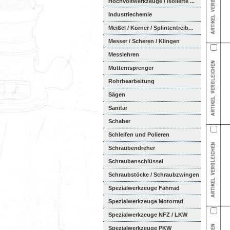
Hochvoltwerkzeuge / Isolierte ...
Industriechemie
Meißel / Körner / Splintentreib...
Messer / Scheren / Klingen
Messlehren
Mutternsprenger
Rohrbearbeitung
Sägen
Sanitär
Schaber
Schleifen und Polieren
Schraubendreher
Schraubenschlüssel
Schraubstöcke / Schraubzwingen
Spezialwerkzeuge Fahrrad
Spezialwerkzeuge Motorrad
Spezialwerkzeuge NFZ / LKW
Spezialwerkzeuge PKW