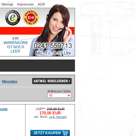
Sitemap
Impressum
AGB
IHR
WARENKORB
IST NOCH
LEER
Mercedes
Artikel pro Seite:
rcede
UVP**:
239,99 EUR
170,00 EUR
inkl. MwSt.
zzgl. Versand
JETZT KAUFEN