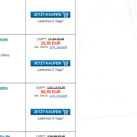
JETZT KAUFEN
Lieferfrist 5 Tage*
erced
UVP**:
17,84 EUR
10,95 EUR
inkl. MwSt.
zzgl. Versand
es-Benz
JETZT KAUFEN
Lieferfrist 5 Tage*
cedes
UVP**:
130,13 EUR
80,95 EUR
inkl. MwSt.
zzgl. Versand
JETZT KAUFEN
Lieferfrist 5 Tage*
für Me
UVP**:
229,99 EUR