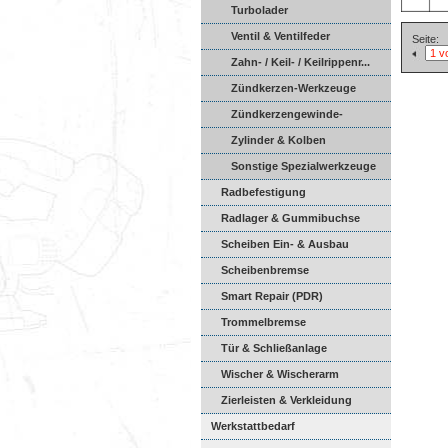
Turbolader
Ventil & Ventilfeder
Seite:
Zahn- / Keil- / Keilrippenr...
Zündkerzen-Werkzeuge
Zündkerzengewinde-
Reparatur
Zylinder & Kolben
Sonstige Spezialwerkzeuge
Radbefestigung
Radlager & Gummibuchse
Scheiben Ein- & Ausbau
Scheibenbremse
Smart Repair (PDR)
Trommelbremse
Tür & Schließanlage
Wischer & Wischerarm
Zierleisten & Verkleidung
Werkstattbedarf