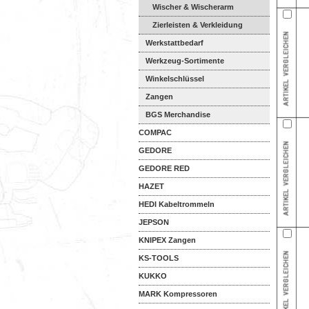
Wischer & Wischerarm
Zierleisten & Verkleidung
Werkstattbedarf
Werkzeug-Sortimente
Winkelschlüssel
Zangen
BGS Merchandise
COMPAC
GEDORE
GEDORE RED
HAZET
HEDI Kabeltrommeln
JEPSON
KNIPEX Zangen
KS-TOOLS
KUKKO
MARK Kompressoren