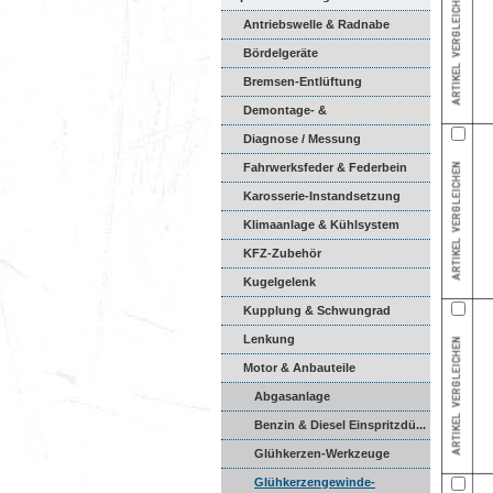
Antriebswelle & Radnabe
Bördelgeräte
Bremsen-Entlüftung
Demontage- &
Montagewerkzeuge
Diagnose / Messung
Fahrwerksfeder & Federbein
Karosserie-Instandsetzung
Klimaanlage & Kühlsystem
KFZ-Zubehör
Kugelgelenk
Kupplung & Schwungrad
Lenkung
Motor & Anbauteile
Abgasanlage
Benzin & Diesel Einspritzdü...
Glühkerzen-Werkzeuge
Glühkerzengewinde-