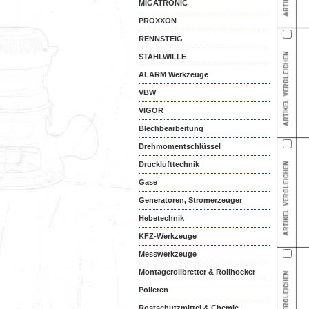
MIGATRONIC
PROXXON
RENNSTEIG
STAHLWILLE
ALARM Werkzeuge
VBW
VIGOR
Blechbearbeitung
Drehmomentschlüssel
Drucklufttechnik
Gase
Generatoren, Stromerzeuger
Hebetechnik
KFZ-Werkzeuge
Messwerkzeuge
Montagerollbretter & Rollhocker
Polieren
Rostschutzmittel & Chemie