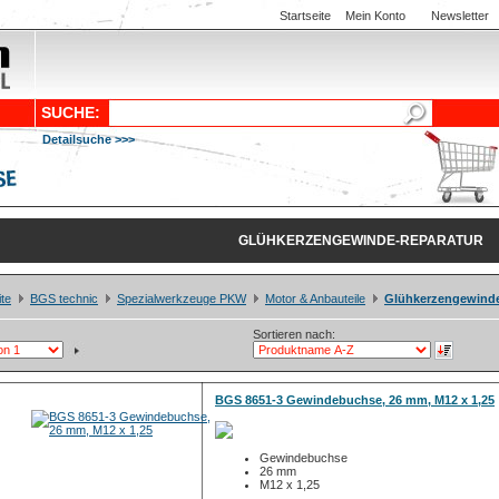
Startseite
Mein Konto
Newsletter
SUCHE:
Detailsuche >>>
GLÜHKERZENGEWINDE-REPARATUR
ite
BGS technic
Spezialwerkzeuge PKW
Motor & Anbauteile
Glühkerzengewinde
Sortieren nach:
BGS 8651-3 Gewindebuchse, 26 mm, M12 x 1,25
Gewindebuchse
26 mm
M12 x 1,25