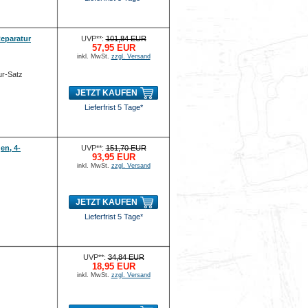
eparatur
UVP**:
101,84 EUR
57,95 EUR
inkl. MwSt.
zzgl. Versand
r-Satz
JETZT KAUFEN
Lieferfrist 5 Tage*
en, 4-
UVP**:
151,70 EUR
93,95 EUR
inkl. MwSt.
zzgl. Versand
JETZT KAUFEN
Lieferfrist 5 Tage*
UVP**:
34,84 EUR
18,95 EUR
inkl. MwSt.
zzgl. Versand