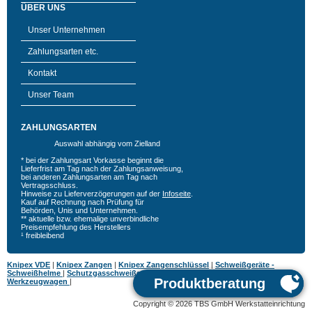
ÜBER UNS
Unser Unternehmen
Zahlungsarten etc.
Kontakt
Unser Team
ZAHLUNGSARTEN
Auswahl abhängig vom Zielland
* bei der Zahlungsart Vorkasse beginnt die
Lieferfrist am Tag nach der Zahlungsanweisung,
bei anderen Zahlungsarten am Tag nach
Vertragsschluss.
Hinweise zu Lieferverzögerungen auf der
Infoseite
.
Kauf auf Rechnung nach Prüfung für
Behörden, Unis und Unternehmen.
** aktuelle bzw. ehemalige unverbindliche
Preisempfehlung des Herstellers
¹ freibleibend
Knipex VDE
|
Knipex Zangen
|
Knipex Zangenschlüssel
|
Schweißgeräte -
Schweißhelme
|
Schutzgasschweißgeräte
|
MIG MAG Schweißgeräte
|
Hazet
Werkzeugwagen
|
Copyright © 2026 TBS GmbH Werkstatteinrichtung