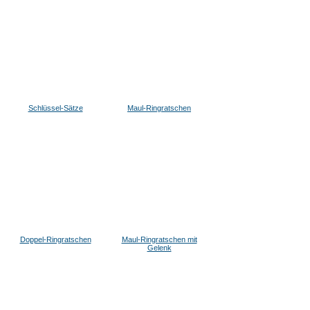
Schlüssel-Sätze
Maul-Ringratschen
Doppel-Ringratschen
Maul-Ringratschen mit
Gelenk