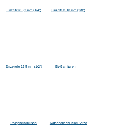
Einzelteile 6,3 mm (1/4")
Einzelteile 10 mm (3/8")
Einzelteile 12,5 mm (1/2")
Bit-Garnituren
Rollgabelschlüssel
Ratschenschlüssel-Sätze