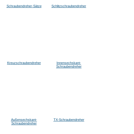
Schraubendreher-Sätze
Schlitzschraubendreher
Kreuzschraubendreher
Innensechskant-
Schraubendreher
Außensechskant-
TX-Schraubendreher
Schraubendreher