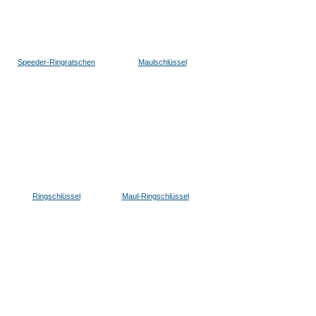
Speeder-Ringratschen
Maulschlüssel
Ringschlüssel
Maul-Ringschlüssel