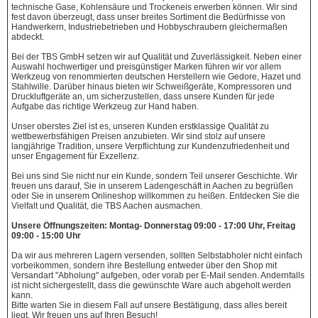
technische Gase, Kohlensäure und Trockeneis erwerben können. Wir sind
fest davon überzeugt, dass unser breites Sortiment die Bedürfnisse von
Handwerkern, Industriebetrieben und Hobbyschraubern gleichermaßen
abdeckt.
Bei der TBS GmbH setzen wir auf Qualität und Zuverlässigkeit. Neben einer
Auswahl hochwertiger und preisgünstiger Marken führen wir vor allem
Werkzeug von renommierten deutschen Herstellern wie Gedore, Hazet und
Stahlwille. Darüber hinaus bieten wir Schweißgeräte, Kompressoren und
Druckluftgeräte an, um sicherzustellen, dass unsere Kunden für jede
Aufgabe das richtige Werkzeug zur Hand haben.
Unser oberstes Ziel ist es, unseren Kunden erstklassige Qualität zu
wettbewerbsfähigen Preisen anzubieten. Wir sind stolz auf unsere
langjährige Tradition, unsere Verpflichtung zur Kundenzufriedenheit und
unser Engagement für Exzellenz.
Bei uns sind Sie nicht nur ein Kunde, sondern Teil unserer Geschichte. Wir
freuen uns darauf, Sie in unserem Ladengeschäft in Aachen zu begrüßen
oder Sie in unserem Onlineshop willkommen zu heißen. Entdecken Sie die
Vielfalt und Qualität, die TBS Aachen ausmachen.
Unsere Öffnungszeiten: Montag- Donnerstag 09:00 - 17:00 Uhr, Freitag
09:00 - 15:00 Uhr
Da wir aus mehreren Lagern versenden, sollten Selbstabholer nicht einfach
vorbeikommen, sondern ihre Bestellung entweder über den Shop mit
Versandart "Abholung" aufgeben, oder vorab per E-Mail senden. Andernfalls
ist nicht sichergestellt, dass die gewünschte Ware auch abgeholt werden
kann.
Bitte warten Sie in diesem Fall auf unsere Bestätigung, dass alles bereit
liegt. Wir freuen uns auf Ihren Besuch!