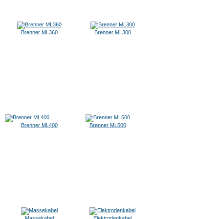
Brenner ML360
Brenner ML300
Brenner ML400
Brenner ML500
Massekabel
Elektrodenkabel