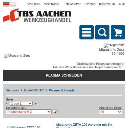
Startseite
Mein Konto
Newsletter
Sitemap
Impressum
AGB
Migatronic Zeta
60 / 100
Dreiphasiges Plasmaschneidgerät
Für den Werkstatteinsatz und Reparaturen vor Ort.
PLASMA SCHNEIDEN
Startseite
MIGATRONIC
Plasma Schneiden
Seite:
Sortieren nach:
Artikel pro Seite:
Migatronic ZETA 100 Automat mit 6m