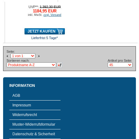
UVP**:
1.392,30 EUR
1184,95 EUR
inkl. MwSt.
zzgl. Versand
JETZT KAUFEN
Lieferfrist 5 Tage*
Seite:
Sortieren nach:
Artikel pro Seite:
INFORMATION
AGB
Impressum
Widerrufsrecht
Muster-Widerrufsformular
Datenschutz & Sicherheit