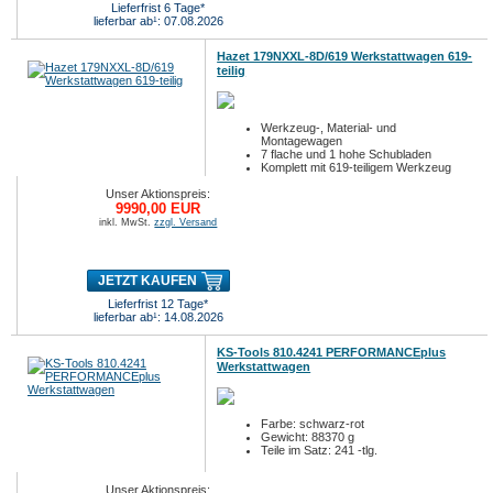
Lieferfrist 6 Tage*
lieferbar ab¹: 07.08.2026
Hazet 179NXXL-8D/619 Werkstattwagen 619-
teilig
Werkzeug-, Material- und
Montagewagen
7 flache und 1 hohe Schubladen
Komplett mit 619-teiligem Werkzeug
Unser Aktionspreis:
9990,00 EUR
inkl. MwSt.
zzgl. Versand
JETZT KAUFEN
Lieferfrist 12 Tage*
lieferbar ab¹: 14.08.2026
KS-Tools 810.4241 PERFORMANCEplus
Werkstattwagen
Farbe: schwarz-rot
Gewicht: 88370 g
Teile im Satz: 241 -tlg.
Unser Aktionspreis: