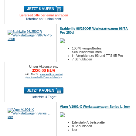
JETZT KAUFEN
Lieferzeit bitte per email anfragen
lieferbar ab¹: unbekannt
Stahlwille 98/250QR Werkstattwagen 98/7A
Pro 250tl
100 % vergrößertes
Schubladenvolumen
im Vergleich zu 93 und TTS 95 Pro
7 Schubladen
Unser Aktionspreis:
3220,00 EUR
inkl. MwSt.
versandkostenfrei
(nur innerhalb Deutschlands)
JETZT KAUFEN
Lieferfrist 4 Tage*
Vigor V1901-X Werkstattwagen Series L, leer
Edelstahl-Arbeitsplatte
8 Schubladen
leer