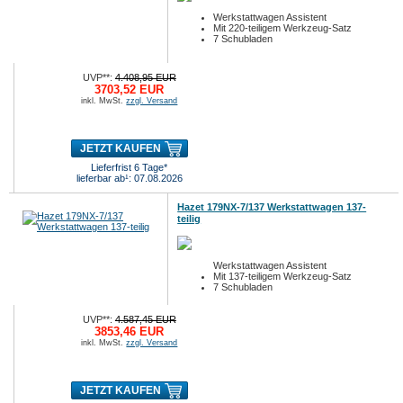
Werkstattwagen Assistent
Mit 220-teiligem Werkzeug-Satz
7 Schubladen
UVP**:
4.408,95 EUR
3703,52 EUR
inkl. MwSt.
zzgl. Versand
JETZT KAUFEN
Lieferfrist 6 Tage*
lieferbar ab¹: 07.08.2026
Hazet 179NX-7/137 Werkstattwagen 137-
teilig
Werkstattwagen Assistent
Mit 137-teiligem Werkzeug-Satz
7 Schubladen
UVP**:
4.587,45 EUR
3853,46 EUR
inkl. MwSt.
zzgl. Versand
JETZT KAUFEN