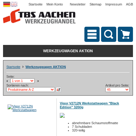
Startseite
Mein Konto
Newsletter
Sitemap
Impressum
AGB
WERKZEUGWAGEN AKTION
Startseite
Werkzeugwagen AKTION
Seite:
Sortieren nach:
Artikel pro Seite:
Vigor V2712N Werkstattwagen "Black
Edition" 320tlg
abnehmbare Schaumstoffmatte
7 Schubladen
320-teilig