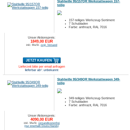
Stahlwille 95/157QR Werkstattwagen 157-
teilig
157-teiliges Werkzeug-Sortiment
7 Schubladen
Farbe: anthrazit, RAL 7016
Unser Aktionspreis:
1849,00 EUR
inkl. MwSt.
zzgl. Versand
JETZT KAUFEN
Lieferzeit bitte per email anfragen
lieferbar ab¹: unbekannt
Stahlwille 95/349QR Werkstattwagen 349-
teilig
349-teiliges Werkzeug-Sortiment
7 Schubladen
Farbe: anthrazit, RAL 7016
Unser Aktionspreis:
4090,00 EUR
inkl. MwSt.
versandkostenfrei
(nur innerhalb Deutschlands)