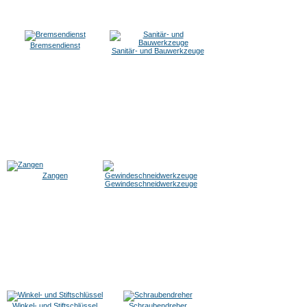
Bremsendienst
Sanitär- und Bauwerkzeuge
Zangen
Gewindeschneidwerkzeuge
Winkel- und Stiftschlüssel
Schraubendreher