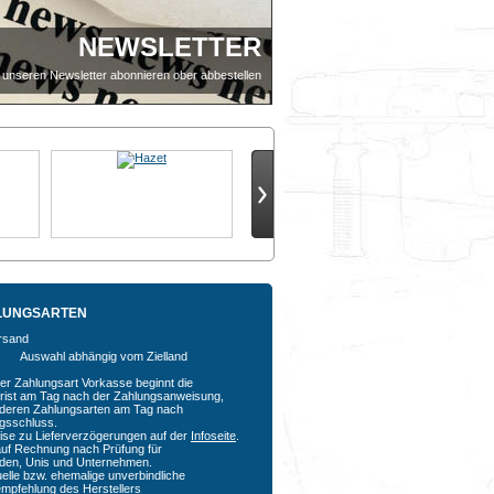
NEWSLETTER
 unseren Newsletter abonnieren ober abbestellen
LUNGSARTEN
Auswahl abhängig vom Zielland
der Zahlungsart Vorkasse beginnt die
rfrist am Tag nach der Zahlungsanweisung,
nderen Zahlungsarten am Tag nach
agsschluss.
ise zu Lieferverzögerungen auf der
Infoseite
.
auf Rechnung nach Prüfung für
den, Unis und Unternehmen.
uelle bzw. ehemalige unverbindliche
empfehlung des Herstellers