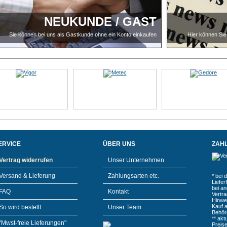
NEUKUNDE / GAST
Sie können bei uns als Gastkunde ohne ein Konto einkaufen
Hier können Sie
ERVICE
ÜBER UNS
ZAH
Vertrag widerrufen
Unser Unternehmen
Versand & Lieferung
Zahlungsarten etc.
* bei 
Liefe
bei a
FAQ
Kontakt
Vertr
Hinwe
Kauf 
So wird bestellt
Unser Team
Behör
** akt
"Mwst-freie Lieferungen"
Preis