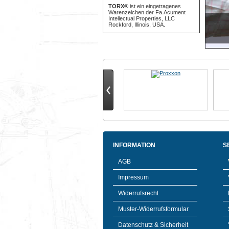
TORX®
ist ein eingetragenes
Warenzeichen der Fa.Acument
Intellectual Properties, LLC
Rockford, Illinois, USA.
INFORMATION
S
AGB
Impressum
Widerrufsrecht
Muster-Widerrufsformular
Datenschutz & Sicherheit