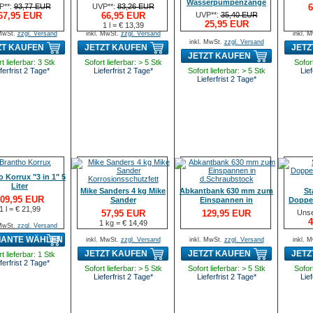
Wasserpumpenzange
P**:
93,77 EUR
UVP**:
83,26 EUR
6
Cobra XS
67,95 EUR
66,95 EUR
UVP**:
35,40 EUR
25,95 EUR
1 l = € 13,39
 MwSt.
zzgl. Versand
inkl. MwSt.
zzgl. Versand
inkl. 
inkl. MwSt.
zzgl. Versand
ZT KAUFEN
JETZT KAUFEN
JETZ
JETZT KAUFEN
t lieferbar: 3 Stk
Sofort lieferbar: > 5 Stk
Sofort
ferfrist 2 Tage*
Lieferfrist 2 Tage*
Sofort lieferbar: > 5 Stk
Lief
Lieferfrist 2 Tage*
 Korrux "3 in 1" 5
Liter
Mike Sanders 4 kg Mike
Abkantbank 630 mm zum
St
09,95 EUR
Sander
Einspannen in
Doppe
1 l = € 21,99
Korrosionsschutzfett
d.Schraubstock
S
57,95 EUR
129,95 EUR
Unse
4
1 kg = € 14,49
 MwSt.
zzgl. Versand
IANTE WÄHLEN
inkl. MwSt.
zzgl. Versand
inkl. MwSt.
zzgl. Versand
inkl. 
JETZT KAUFEN
JETZT KAUFEN
JETZ
t lieferbar: 1 Stk
ferfrist 2 Tage*
Sofort lieferbar: > 5 Stk
Sofort lieferbar: > 5 Stk
Sofort
Lieferfrist 2 Tage*
Lieferfrist 2 Tage*
Lief