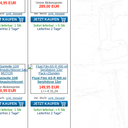
1/2" 55tlg
4,95 EUR
Unser Aktionspreis:
289,00 EUR
MwSt.
zzgl. Versand
inkl. MwSt.
zzgl. Versand
T KAUFEN
JETZT KAUFEN
 lieferbar: 1 Stk
Sofort lieferbar: > 5 Stk
erfrist 2 Tage*
Lieferfrist 2 Tage*
ahlwille 10/8
Fluid Film AS-R 400 ml
lmaulschlüssel-
Sprühdose 12er
atz MOTOR
Pack+2Sonden
r Aktionspreis:
149,95 EUR
0,95 EUR
1 l = € 31,24
MwSt.
zzgl. Versand
inkl. MwSt.
zzgl. Versand
T KAUFEN
JETZT KAUFEN
 lieferbar: 1 Stk
Sofort lieferbar: > 5 Stk
erfrist 2 Tage*
Lieferfrist 2 Tage*