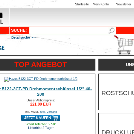
Startseite
Mein Konto
Newsletter
SUCHE:
Detailsuche >>>
TOP ANGEBOT
UN
t 5122-3CT-PD Drehmomentschlüssel 1/2" 40-
ROSTSCH
200
Unser Aktionspreis:
221,00 EUR
inkl. MwSt.
zzgl. Versand
JETZT KAUFEN
Sofort lieferbar: 2 Stk
Lieferfrist 2 Tage*
DRUCKLU