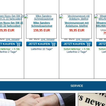
en Nuss-Set SW 15
Mike Sanders
Verzinnungsset mit
Migatro
21 22 farbcodiert
Schmelzautomat
Anleitung, bleifrei
MIG/MAG
29,95 EUR
159,95 EUR
99,95 EUR
Unse
7
 MwSt.
zzgl. Versand
inkl. MwSt.
zzgl. Versand
inkl. MwSt.
zzgl. Versand
inkl. 
ZT KAUFEN
JETZT KAUFEN
JETZT KAUFEN
JETZ
 lieferbar: > 5 Stk
Lieferfrist 10 Tage*
Sofort lieferbar: > 5 Stk
Sofort 
ferfrist 2 Tage*
Lieferfrist 2 Tage*
Lief
SERVICE