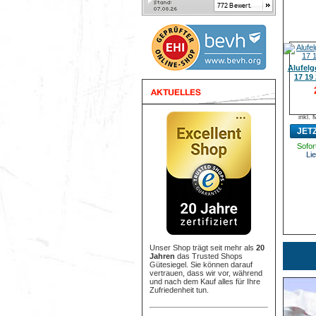
Alufelg
17 19 
inkl.
JET
Sofort
Lie
Unser Shop trägt seit mehr als
20
Jahren
das Trusted Shops
Gütesiegel. Sie können darauf
vertrauen, dass wir vor, während
und nach dem Kauf alles für Ihre
Zufriedenheit tun.