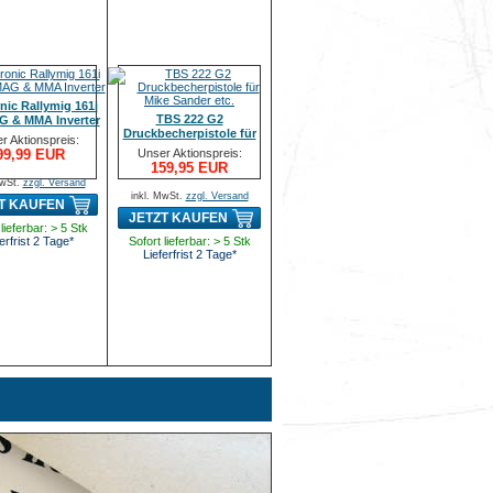
nic Rallymig 161i
TBS 222 G2
 & MMA Inverter
Druckbecherpistole für
r Aktionspreis:
Mike Sander etc.
99,99 EUR
Unser Aktionspreis:
159,95 EUR
MwSt.
zzgl. Versand
inkl. MwSt.
zzgl. Versand
T KAUFEN
JETZT KAUFEN
lieferbar: > 5 Stk
erfrist 2 Tage*
Sofort lieferbar: > 5 Stk
Lieferfrist 2 Tage*