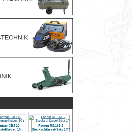
TECHNIK
NIK
mpac CBJ 10
Facom RS.161-2
stellheber, 10 t
Steckschlüssel-Satz 1/4"