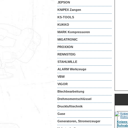
JEPSON
KNIPEX Zangen
KS-TOOLS
KUKKO
MARK Kompressoren
MIGATRONIC
PROXXON
RENNSTEIG
STAHLWILLE
ALARM Werkzeuge
VBW
VIGOR
Blechbearbeitung
Drehmomentschlüssel
Drucklufttechnik
Gase
Generatoren, Stromerzeuger
Knipex
Rohrab