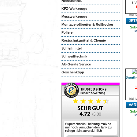
Hebetechnik
UV
KFZ-Werkzeuge
inkl.
Messwerkzeuge
JET
Montagerollbretter & Rollhocker
Sofor
Lie
Polieren
Rostschutzmittel & Chemie
Schleifmittel
Schweißtechnik
AU-Geräte Service
Geschenktipp
Brantho
1
inkl.
VAR
Sofor
Lie