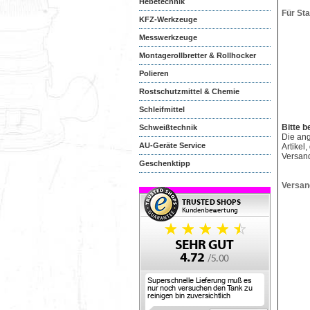
Hebetechnik
Für St
KFZ-Werkzeuge
Messwerkzeuge
Montagerollbretter & Rollhocker
Polieren
Rostschutzmittel & Chemie
Schleifmittel
Bitte b
Schweißtechnik
Die an
AU-Geräte Service
Artikel
Versan
Geschenktipp
Versan