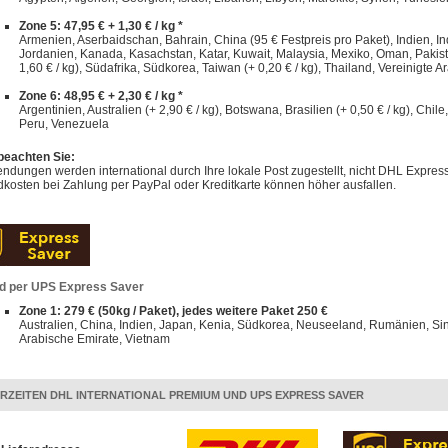
Zone 5: 47,95 € + 1,30 € / kg *
Armenien, Aserbaidschan, Bahrain, China (95 € Festpreis pro Paket), Indien, Indo
Jordanien, Kanada, Kasachstan, Katar, Kuwait, Malaysia, Mexiko, Oman, Pakist
1,60 € / kg), Südafrika, Südkorea, Taiwan (+ 0,20 € / kg), Thailand, Vereinigte A
Zone 6: 48,95 € + 2,30 € / kg *
Argentinien, Australien (+ 2,90 € / kg), Botswana, Brasilien (+ 0,50 € / kg), Chi
Peru, Venezuela
 beachten Sie:
dungen werden international durch Ihre lokale Post zugestellt, nicht DHL Express
kosten bei Zahlung per PayPal oder Kreditkarte können höher ausfallen.
d per UPS Express Saver
Zone 1: 279 € (50kg / Paket), jedes weitere Paket 250 €
Australien, China, Indien, Japan, Kenia, Südkorea, Neuseeland, Rumänien, Sin
Arabische Emirate, Vietnam
ERZEITEN DHL INTERNATIONAL PREMIUM UND UPS EXPRESS SAVER