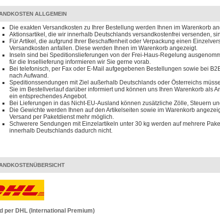
ANDKOSTEN ALLGEMEIN
Die exakten Versandkosten zu Ihrer Bestellung werden Ihnen im Warenkorb an
Aktionsartikel, die wir innerhalb Deutschlands versandkostenfrei versenden, s
Für Artikel, die aufgrund Ihrer Beschaffenheit oder Verpackung einen Einzelve
Versandkosten anfallen. Diese werden Ihnen im Warenkorb angezeigt.
Inseln sind bei Speditionslieferungen von der Frei-Haus-Regelung ausgenomm
für die Insellieferung informieren wir Sie gerne vorab.
Bei telefonisch, per Fax oder E-Mail aufgegebenen Bestellungen sowie bei B2B
nach Aufwand.
Speditionssendungen mit Ziel außerhalb Deutschlands oder Österreichs müssen
Sie im Bestellverlauf darüber informiert und können uns Ihren Warenkorb als 
ein entsprechendes Angebot.
Bei Lieferungen in das Nicht-EU-Ausland können zusätzliche Zölle, Steuern u
Die Gewichte werden Ihnen auf den Artikelseiten sowie im Warenkorb angezeigt
Versand per Paketdienst mehr möglich.
Schwerere Sendungen mit Einzelartikeln unter 30 kg werden auf mehrere Paket
innerhalb Deutschlands dadurch nicht.
ANDKOSTENÜBERSICHT
d per DHL (International Premium)