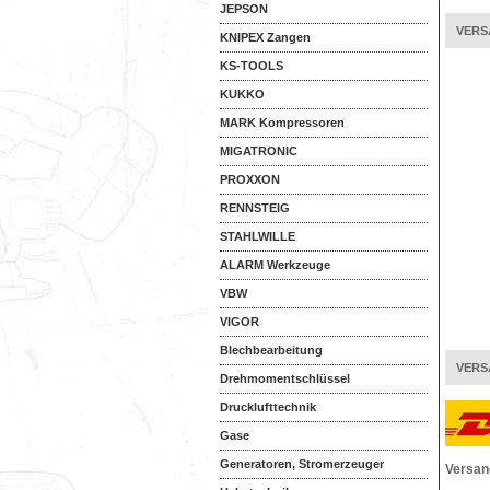
JEPSON
VERS
KNIPEX Zangen
KS-TOOLS
KUKKO
MARK Kompressoren
MIGATRONIC
PROXXON
RENNSTEIG
STAHLWILLE
ALARM Werkzeuge
VBW
VIGOR
Blechbearbeitung
VERS
Drehmomentschlüssel
Drucklufttechnik
Gase
Generatoren, Stromerzeuger
Versan