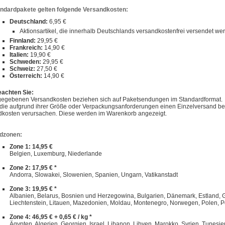
andardpakete gelten folgende Versandkosten:
Deutschland:
6,95 €
Aktionsartikel, die innerhalb Deutschlands versandkostenfrei versendet w
Finnland:
29,95 €
Frankreich:
14,90 €
Italien:
19,90 €
Schweden:
29,95 €
Schweiz:
27,50 €
Österreich:
14,90 €
eachten Sie:
gegebenen Versandkosten beziehen sich auf Paketsendungen im Standardformat.
, die aufgrund ihrer Größe oder Verpackungsanforderungen einen Einzelversand 
dkosten verursachen. Diese werden im Warenkorb angezeigt.
dzonen:
Zone 1: 14,95 €
Belgien, Luxemburg, Niederlande
Zone 2: 17,95 € *
Andorra, Slowakei, Slowenien, Spanien, Ungarn, Vatikanstadt
Zone 3: 19,95 € *
Albanien, Belarus, Bosnien und Herzegowina, Bulgarien, Dänemark, Estland, Gibra
Liechtenstein, Litauen, Mazedonien, Moldau, Montenegro, Norwegen, Polen, P
Zone 4: 46,95 € + 0,65 € / kg *
Ägypten, Algerien, Georgien, Israel, Libanon, Libyen, Marokko, Syrien, Tunesie