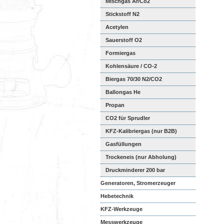
Mischgas Ar/Co2
Stickstoff N2
Acetylen
Sauerstoff O2
Formiergas
Kohlensäure / CO-2
Biergas 70/30 N2/CO2
Ballongas He
Propan
CO2 für Sprudler
KFZ-Kalibriergas (nur B2B)
Gasfüllungen
Trockeneis (nur Abholung)
Druckminderer 200 bar
Generatoren, Stromerzeuger
Hebetechnik
KFZ-Werkzeuge
Messwerkzeuge