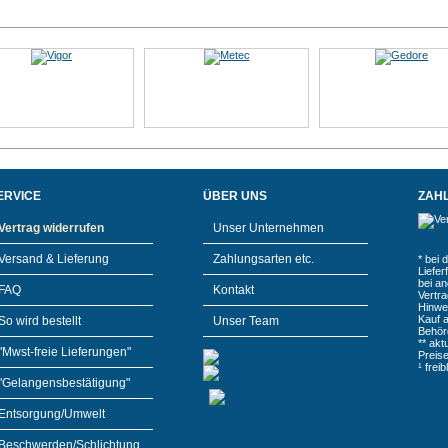
ERVICE
ÜBER UNS
ZAH
Vertrag widerrufen
Unser Unternehmen
Versand & Lieferung
Zahlungsarten etc.
* bei 
Liefe
bei a
FAQ
Kontakt
Vertr
Hinwe
Kauf 
So wird bestellt
Unser Team
Behör
** akt
"Mwst-freie Lieferungen"
Preis
¹ frei
"Gelangensbestätigung"
Entsorgung/Umwelt
Beschwerden/Schlichtung