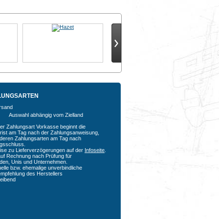
LUNGSARTEN
Auswahl abhängig vom Zielland
der Zahlungsart Vorkasse beginnt die
rfrist am Tag nach der Zahlungsanweisung,
nderen Zahlungsarten am Tag nach
agsschluss.
ise zu Lieferverzögerungen auf der
Infoseite
.
auf Rechnung nach Prüfung für
den, Unis und Unternehmen.
uelle bzw. ehemalige unverbindliche
empfehlung des Herstellers
bleibend