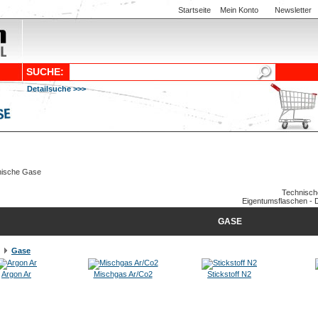
Startseite
Mein Konto
Newsletter
SUCHE:
Detailsuche >>>
Technisch
Eigentumsflaschen - D
GASE
Gase
Argon Ar
Mischgas Ar/Co2
Stickstoff N2