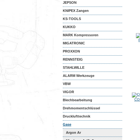
JEPSON
KNIPEX Zangen
KS-TOOLS
KUKKO
MARK Kompressoren
MIGATRONIC
PROXXON
RENNSTEIG
STAHLWILLE
ALARM Werkzeuge
VBW
VIGOR
CO2
Blechbearbeitung
Drehmomentschlüssel
Drucklufttechnik
Gase
Argon Ar