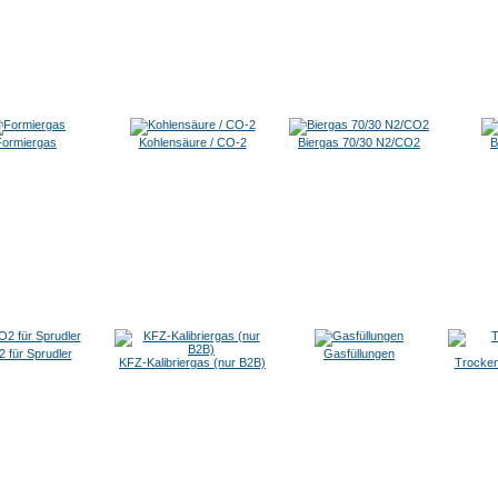
Formiergas
Kohlensäure / CO-2
Biergas 70/30 N2/CO2
B
 für Sprudler
Gasfüllungen
KFZ-Kalibriergas (nur B2B)
Trocken