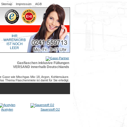
Sitemap
Impressum
AGB
IHR
WARENKORB
IST NOCH
LEER
Gasflaschen inklusive Füllungen
VERSAND innerhalb Deutschlands
e Gase wie Mischgas Mix-18, Argon, Kohlensäure.
as Thema Flaschenmiete ist damit für Sie erledigt.
Acetylen
Sauerstoff O2