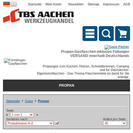
Startseite
Mein Konto
Newsletter
Sitemap
Impressum
AGB
Propan-Gasflaschen inklusive Füllungen
VERSAND innerhalb Deutschlands
Propangas zum Kochen, Heizen, Schneidbrennen, Camping
und für Dachdecker.
Eigentumsflaschen - Das Thema Flaschenmiete ist damit für Sie
erledigt.
PROPAN
Startseite
Gase
Propan
Seite:
Sortieren nach:
Artikel pro Seite: