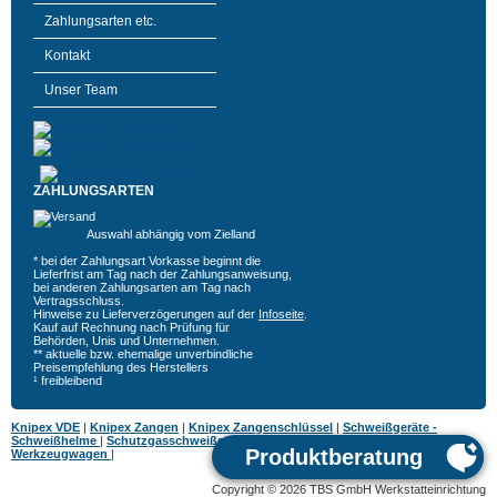
Zahlungsarten etc.
Kontakt
Unser Team
ZAHLUNGSARTEN
Auswahl abhängig vom Zielland
* bei der Zahlungsart Vorkasse beginnt die
Lieferfrist am Tag nach der Zahlungsanweisung,
bei anderen Zahlungsarten am Tag nach
Vertragsschluss.
Hinweise zu Lieferverzögerungen auf der
Infoseite
.
Kauf auf Rechnung nach Prüfung für
Behörden, Unis und Unternehmen.
** aktuelle bzw. ehemalige unverbindliche
Preisempfehlung des Herstellers
¹ freibleibend
Knipex VDE
|
Knipex Zangen
|
Knipex Zangenschlüssel
|
Schweißgeräte -
Schweißhelme
|
Schutzgasschweißgeräte
|
MIG MAG Schweißgeräte
|
Hazet
Werkzeugwagen
|
Copyright © 2026 TBS GmbH Werkstatteinrichtung