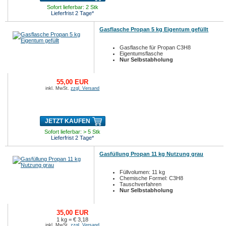
Sofort lieferbar: 2 Stk
Lieferfrist 2 Tage*
Gasflasche Propan 5 kg Eigentum gefüllt
Gasflasche für Propan C3H8
Eigentumsflasche
Nur Selbstabholung
55,00 EUR
inkl. MwSt.
zzgl. Versand
JETZT KAUFEN
Sofort lieferbar: > 5 Stk
Lieferfrist 2 Tage*
Gasfüllung Propan 11 kg Nutzung grau
Füllvolumen: 11 kg
Chemische Formel: C3H8
Tauschverfahren
Nur Selbstabholung
35,00 EUR
1 kg = € 3,18
inkl. MwSt.
zzgl. Versand