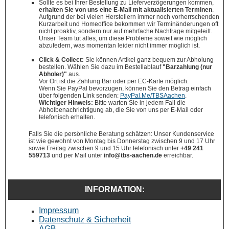
Sollte es bei Ihrer Bestellung zu Lieferverzögerungen kommen,
erhalten Sie von uns eine E-Mail mit aktualisierten Terminen
.
Aufgrund der bei vielen Herstellern immer noch vorherrschenden
Kurzarbeit und Homeoffice bekommen wir Terminänderungen oft
nicht proaktiv, sondern nur auf mehrfache Nachfrage mitgeteilt.
Unser Team tut alles, um diese Probleme soweit wie möglich
abzufedern, was momentan leider nicht immer möglich ist.
Click & Collect:
Sie können Artikel ganz bequem zur Abholung
bestellen. Wählen Sie dazu im Bestellablauf
"Barzahlung (nur
Abholer)"
aus.
Vor Ort ist die Zahlung Bar oder per EC-Karte möglich.
Wenn Sie PayPal bevorzugen, können Sie den Betrag einfach
über folgenden Link senden:
PayPal.Me/TBSAachen
.
Wichtiger Hinweis:
Bitte warten Sie in jedem Fall die
Abholbenachrichtigung ab, die Sie von uns per E-Mail oder
telefonisch erhalten.
Falls Sie die persönliche Beratung schätzen: Unser Kundenservice
ist wie gewohnt von Montag bis Donnerstag zwischen 9 und 17 Uhr
sowie Freitag zwischen 9 und 15 Uhr telefonisch unter
+49 241
559713
und per Mail unter
info@tbs-aachen.de
erreichbar.
INFORMATION:
Impressum
Datenschutz & Sicherheit
AGB