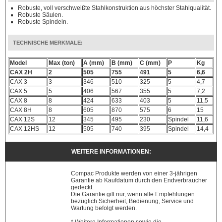
Robuste, voll verschweißte Stahlkonstruktion aus höchster Stahlqualität.
Robuste Säulen.
Robuste Spindeln.
TECHNISCHE MERKMALE:
Model
Max (ton)
A (mm)
B (mm)
C (mm)
P
Kg
CAX 2H
2
505
755
491
5
6,6
CAX 3
3
346
510
325
5
4,7
CAX 5
5
406
567
355
5
7,2
CAX 8
8
424
633
403
5
11,5
CAX 8H
8
605
870
575
6
15
CAX 12S
12
345
495
230
Spindel
11,6
CAX 12HS
12
505
740
395
Spindel
14,4
WEITERE INFORMATIONEN:
Compac Produkte werden von einer 3-jährigen
Garantie ab Kaufdatum durch den Endverbraucher
gedeckt.
Die Garantie gilt nur, wenn alle Empfehlungen
bezüglich Sicherheit, Bedienung, Service und
Wartung befolgt werden.