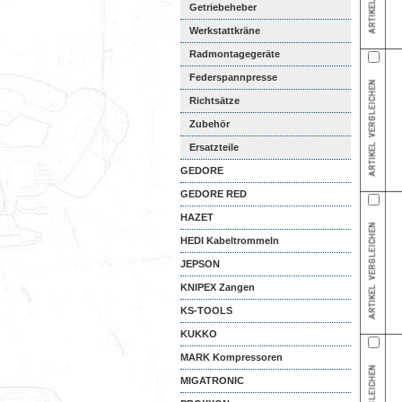
Getriebeheber
Werkstattkräne
Radmontagegeräte
Federspannpresse
Richtsätze
Zubehör
Ersatzteile
GEDORE
GEDORE RED
HAZET
HEDI Kabeltrommeln
JEPSON
KNIPEX Zangen
KS-TOOLS
KUKKO
MARK Kompressoren
MIGATRONIC