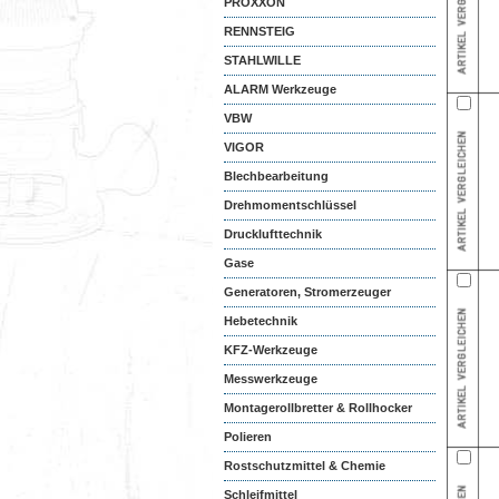
PROXXON
RENNSTEIG
STAHLWILLE
ALARM Werkzeuge
VBW
VIGOR
Blechbearbeitung
Drehmomentschlüssel
Drucklufttechnik
Gase
Generatoren, Stromerzeuger
Hebetechnik
KFZ-Werkzeuge
Messwerkzeuge
Montagerollbretter & Rollhocker
Polieren
Rostschutzmittel & Chemie
Schleifmittel