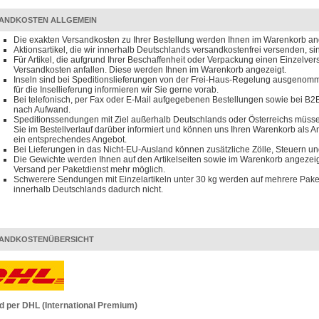
ANDKOSTEN ALLGEMEIN
Die exakten Versandkosten zu Ihrer Bestellung werden Ihnen im Warenkorb an
Aktionsartikel, die wir innerhalb Deutschlands versandkostenfrei versenden, s
Für Artikel, die aufgrund Ihrer Beschaffenheit oder Verpackung einen Einzelve
Versandkosten anfallen. Diese werden Ihnen im Warenkorb angezeigt.
Inseln sind bei Speditionslieferungen von der Frei-Haus-Regelung ausgenomm
für die Insellieferung informieren wir Sie gerne vorab.
Bei telefonisch, per Fax oder E-Mail aufgegebenen Bestellungen sowie bei B2B
nach Aufwand.
Speditionssendungen mit Ziel außerhalb Deutschlands oder Österreichs müssen
Sie im Bestellverlauf darüber informiert und können uns Ihren Warenkorb als 
ein entsprechendes Angebot.
Bei Lieferungen in das Nicht-EU-Ausland können zusätzliche Zölle, Steuern u
Die Gewichte werden Ihnen auf den Artikelseiten sowie im Warenkorb angezeigt
Versand per Paketdienst mehr möglich.
Schwerere Sendungen mit Einzelartikeln unter 30 kg werden auf mehrere Paket
innerhalb Deutschlands dadurch nicht.
ANDKOSTENÜBERSICHT
d per DHL (International Premium)