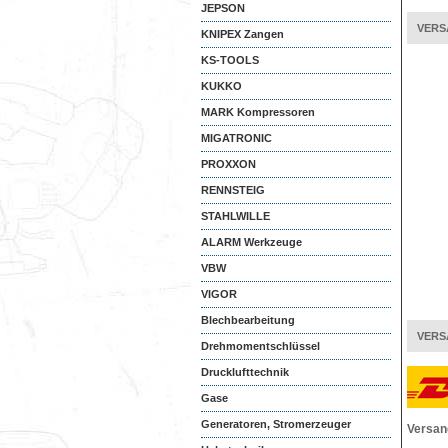
JEPSON
VERS
KNIPEX Zangen
KS-TOOLS
KUKKO
MARK Kompressoren
MIGATRONIC
PROXXON
RENNSTEIG
STAHLWILLE
ALARM Werkzeuge
VBW
VIGOR
Blechbearbeitung
VERS
Drehmomentschlüssel
Drucklufttechnik
Gase
Generatoren, Stromerzeuger
Versan