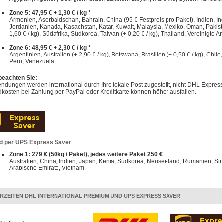
Zone 5: 47,95 € + 1,30 € / kg *
Armenien, Aserbaidschan, Bahrain, China (95 € Festpreis pro Paket), Indien, Indo
Jordanien, Kanada, Kasachstan, Katar, Kuwait, Malaysia, Mexiko, Oman, Pakist
1,60 € / kg), Südafrika, Südkorea, Taiwan (+ 0,20 € / kg), Thailand, Vereinigte A
Zone 6: 48,95 € + 2,30 € / kg *
Argentinien, Australien (+ 2,90 € / kg), Botswana, Brasilien (+ 0,50 € / kg), Chi
Peru, Venezuela
 beachten Sie:
dungen werden international durch Ihre lokale Post zugestellt, nicht DHL Express
kosten bei Zahlung per PayPal oder Kreditkarte können höher ausfallen.
d per UPS Express Saver
Zone 1: 279 € (50kg / Paket), jedes weitere Paket 250 €
Australien, China, Indien, Japan, Kenia, Südkorea, Neuseeland, Rumänien, Sin
Arabische Emirate, Vietnam
ERZEITEN DHL INTERNATIONAL PREMIUM UND UPS EXPRESS SAVER