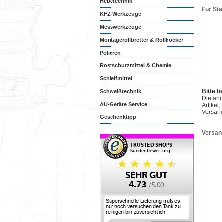
Hebetechnik
Für St
KFZ-Werkzeuge
Messwerkzeuge
Montagerollbretter & Rollhocker
Polieren
Rostschutzmittel & Chemie
Schleifmittel
Bitte b
Schweißtechnik
Die an
AU-Geräte Service
Artikel
Versan
Geschenktipp
Versan