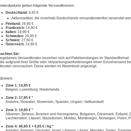
andardpakete gelten folgende Versandkosten:
Deutschland:
6,95 €
Aktionsartikel, die innerhalb Deutschlands versandkostenfrei versendet w
Finnland:
29,95 €
Frankreich:
14,90 €
Italien:
19,90 €
Schweden:
29,95 €
Schweiz:
27,50 €
Österreich:
14,90 €
eachten Sie:
gegebenen Versandkosten beziehen sich auf Paketsendungen im Standardformat.
, die aufgrund ihrer Größe oder Verpackungsanforderungen einen Einzelversand 
dkosten verursachen. Diese werden im Warenkorb angezeigt.
dzonen:
Zone 1: 14,95 €
Belgien, Luxemburg, Niederlande
Zone 2: 17,95 € *
Andorra, Slowakei, Slowenien, Spanien, Ungarn, Vatikanstadt
Zone 3: 19,95 € *
Albanien, Belarus, Bosnien und Herzegowina, Bulgarien, Dänemark, Estland, Gibra
Liechtenstein, Litauen, Mazedonien, Moldau, Montenegro, Norwegen, Polen, P
Zone 4: 46,95 € + 0,65 € / kg *
Ägypten, Algerien, Georgien, Israel, Libanon, Libyen, Marokko, Syrien, Tunesie