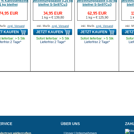
0 % Karosseriezinn
Verzinnungspaste 0,25 kg
Verzinnungspaste 0,50 kg
Verzinn
1 kg bleifrei
bleifrei S-Sn97Cu3
bleifrei S-Sn97Cu3
blei
74,95 EUR
34,95 EUR
62,95 EUR
1
1 kg = € 139,80
1 kg = € 125,90
1 
 MwSt.
zzgl. Versand
inkl. MwSt.
zzgl. Versand
inkl. MwSt.
zzgl. Versand
inkl. 
ZT KAUFEN
JETZT KAUFEN
JETZT KAUFEN
JETZ
 lieferbar: > 5 Stk
Sofort lieferbar: > 5 Stk
Sofort lieferbar: > 5 Stk
Sofort
ferfrist 2 Tage*
Lieferfrist 2 Tage*
Lieferfrist 2 Tage*
Lief
ERVICE
ÜBER UNS
ZAH
Vertrag widerrufen
Unser Unternehmen