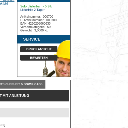
Sofort lieferbar: > 5 Stk
Lieferfrist 2 Tage*
Artikelnummer:
000700
H-Artikelnummer:
000700
EAN: 4260208060633
Versandkategorie:
50
Gewicht:
3,0000 Kg
SERVICE
DRUCKANSICHT
BEWERTEN
TSICHERHEIT & DOWNLOADS
 MIT ANLEITUNG
tung.