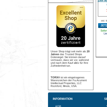
Zinn 9
inkl.
JET
Sofort
Lie
Unser Shop trägt seit mehr als
20
Jahren
das Trusted Shops
Gütesiegel. Sie können darauf
vertrauen, dass wir vor, während
und nach dem Kauf alles für Ihre
Zufriedenheit tun.
TORX®
ist ein eingetragenes
Warenzeichen der Fa.Acument
Intellectual Properties, LLC
Rockford, Illinois, USA.
INFORMATION
S
AGB