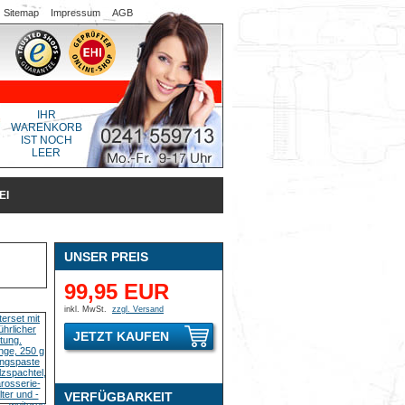
Sitemap
Impressum
AGB
IHR
WARENKORB
IST NOCH
LEER
EI
UNSER PREIS
99,95 EUR
inkl. MwSt.
zzgl. Versand
JETZT KAUFEN
VERFÜGBARKEIT