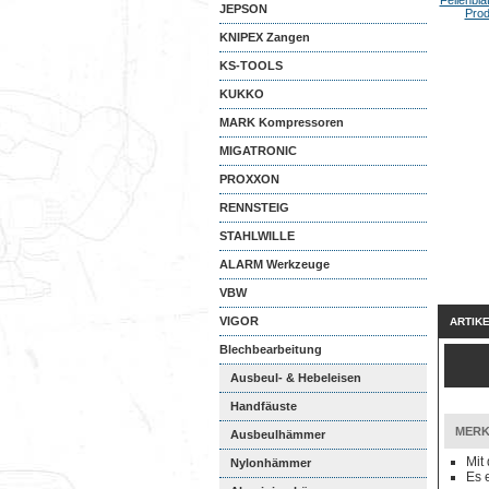
JEPSON
KNIPEX Zangen
KS-TOOLS
KUKKO
MARK Kompressoren
MIGATRONIC
PROXXON
RENNSTEIG
STAHLWILLE
ALARM Werkzeuge
VBW
VIGOR
ARTIK
Blechbearbeitung
Ausbeul- & Hebeleisen
Handfäuste
MERK
Ausbeulhämmer
Mit
Nylonhämmer
Es 