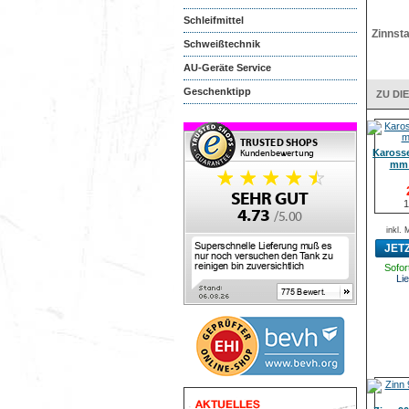
Schleifmittel
Zinnsta
Schweißtechnik
AU-Geräte Service
Geschenktipp
ZU DI
Karosse
mm 
1
inkl.
JET
Sofort
Lie