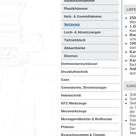
Aluminiumhämmer
Plastikhämmer
LIEF
Holz- & Gummihämmer
250
Wei
Verzinnen
1 Z
Kar
Loch- & Absetzzangen
Buc
sch
Tiefziehblech
100
dam
Abkantbänke
Kar
Diverses
Alu
Kar
Drehmomentschlüssel
fla
Anl
Drucklufttechnik
aus
Gase
KARO
Generatoren, Stromerzeuger
Sn
Hebetechnik
Sch
Sei
KFZ-Werkzeuge
zu 
Messwerkzeuge
die
Die
Montagerollbretter & Rollhocker
Das
flü
Polieren
Der
Abs
Rostschutzmittel & Chemie