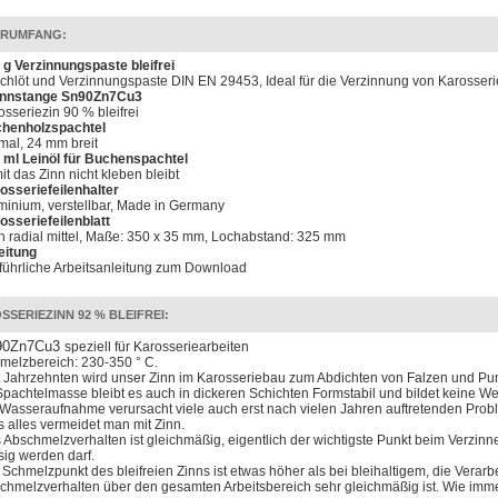
ERUMFANG:
 g Verzinnungspaste bleifrei
chlöt und Verzinnungspaste DIN EN 29453, Ideal für die Verzinnung von Karosser
innstange Sn90Zn7Cu3
osseriezin 90 % bleifrei
henholzspachtel
mal, 24 mm breit
 ml Leinöl für Buchenspachtel
it das Zinn nicht kleben bleibt
osseriefeilenhalter
minium, verstellbar, Made in Germany
osseriefeilenblatt
ch radial mittel, Maße: 350 x 35 mm, Lochabstand: 325 mm
eitung
führliche Arbeitsanleitung zum Download
SSERIEZINN 92 % BLEIFREI:
90Zn7Cu3
speziell für Karosseriearbeiten
melzbereich: 230-350 ° C.
t Jahrzehnten wird unser Zinn im Karosseriebau zum Abdichten von Falzen und P
Spachtelmasse bleibt es auch in dickeren Schichten Formstabil und bildet keine We
 Wasseraufnahme verursacht viele auch erst nach vielen Jahren auftretenden Prob
s alles vermeidet man mit Zinn.
 Abschmelzverhalten ist gleichmäßig, eigentlich der wichtigste Punkt beim Verzinne
ssig werden darf.
 Schmelzpunkt des bleifreien Zinns ist etwas höher als bei bleihaltigem, die Verarb
chmelzverhalten über den gesamten Arbeitsbereich sehr gleichmäßig ist. Wie imm