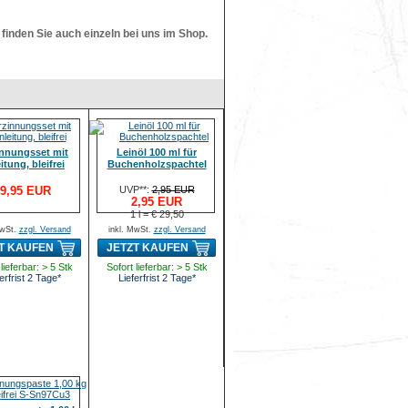
finden Sie auch einzeln bei uns im Shop.
innungsset mit
Leinöl 100 ml für
itung, bleifrei
Buchenholzspachtel
9,95 EUR
UVP**:
2,95 EUR
2,95 EUR
1 l = € 29,50
MwSt.
zzgl. Versand
inkl. MwSt.
zzgl. Versand
T KAUFEN
JETZT KAUFEN
lieferbar: > 5 Stk
Sofort lieferbar: > 5 Stk
erfrist 2 Tage*
Lieferfrist 2 Tage*