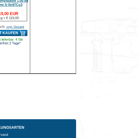
ungspaste 1,00 kg
frei S-Sn97Cu3
19,00 EUR
kg = € 119,00
MwSt.
zzgl. Versand
T KAUFEN
 lieferbar: 4 Stk
erfrist 2 Tage*
LUNGSARTEN