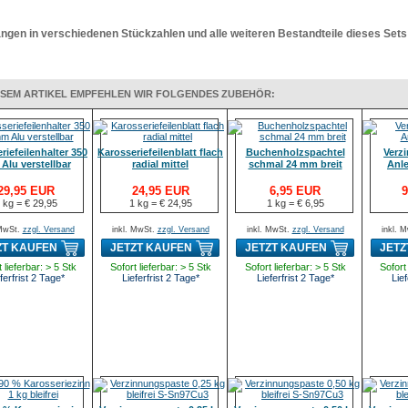
ngen in verschiedenen Stückzahlen und alle weiteren Bestandteile dieses Sets 
ESEM ARTIKEL EMPFEHLEN WIR FOLGENDES ZUBEHÖR:
riefeilenhalter 350
Karosseriefeilenblatt flach
Buchenholzspachtel
Verz
Alu verstellbar
radial mittel
schmal 24 mm breit
Anle
29,95 EUR
24,95 EUR
6,95 EUR
9
 kg = € 29,95
1 kg = € 24,95
1 kg = € 6,95
 MwSt.
zzgl. Versand
inkl. MwSt.
zzgl. Versand
inkl. MwSt.
zzgl. Versand
inkl. 
ZT KAUFEN
JETZT KAUFEN
JETZT KAUFEN
JETZ
 lieferbar: > 5 Stk
Sofort lieferbar: > 5 Stk
Sofort lieferbar: > 5 Stk
Sofort 
ferfrist 2 Tage*
Lieferfrist 2 Tage*
Lieferfrist 2 Tage*
Lief