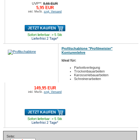
UVP**:
8,66 EUR
5,95 EUR
inkl. MwSt.
zzgl. Versand
JETZT KAUFEN
Sofort lieferbar: > 5 Stk
Lieferfrist 2 Tage*
Profilschablone "Profilmeister"
Konturenlehre
Ideal für:
Parkettverlegung
Trockenbauarbeiten
Karosseriebauarbeiten
Schreinerarbeiten
149,95 EUR
inkl. MwSt.
zzgl. Versand
JETZT KAUFEN
Sofort lieferbar: > 5 Stk
Lieferfrist 2 Tage*
Seite: