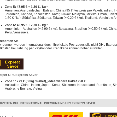
Zone 5: 47,95 € + 1,30 € / kg *
Armenien, Aserbaidschan, Bahrain, China (95 € Festpreis pro Paket), Indien, Indo
Jordanien, Kanada, Kasachstan, Katar, Kuwait, Malaysia, Mexiko, Oman, Pakist
1,60 € / kg), Südafrika, Südkorea, Taiwan (+ 0,20 € / kg), Thailand, Vereinigte A
Zone 6: 48,95 € + 2,30 € / kg *
Argentinien, Australien (+ 2,90 € / kg), Botswana, Brasilien (+ 0,50 € / kg), Chi
Peru, Venezuela
 beachten Sie:
dungen werden international durch Ihre lokale Post zugestellt, nicht DHL Express
kosten bei Zahlung per PayPal oder Kreditkarte können höher ausfallen.
d per UPS Express Saver
Zone 1: 279 € (50kg / Paket), jedes weitere Paket 250 €
Australien, China, Indien, Japan, Kenia, Südkorea, Neuseeland, Rumänien, Sin
Arabische Emirate, Vietnam
ERZEITEN DHL INTERNATIONAL PREMIUM UND UPS EXPRESS SAVER