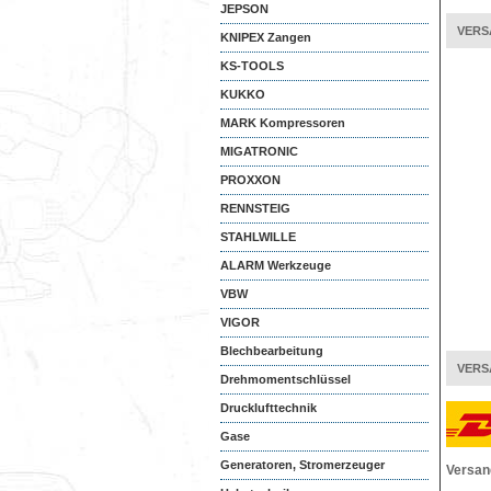
JEPSON
VERS
KNIPEX Zangen
KS-TOOLS
KUKKO
MARK Kompressoren
MIGATRONIC
PROXXON
RENNSTEIG
STAHLWILLE
ALARM Werkzeuge
VBW
VIGOR
Blechbearbeitung
VERS
Drehmomentschlüssel
Drucklufttechnik
Gase
Generatoren, Stromerzeuger
Versan