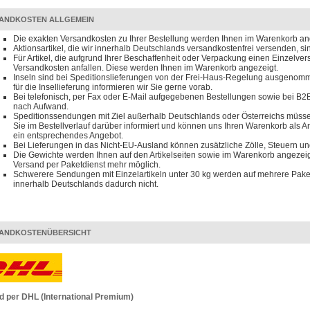
ANDKOSTEN ALLGEMEIN
Die exakten Versandkosten zu Ihrer Bestellung werden Ihnen im Warenkorb an
Aktionsartikel, die wir innerhalb Deutschlands versandkostenfrei versenden, s
Für Artikel, die aufgrund Ihrer Beschaffenheit oder Verpackung einen Einzelve
Versandkosten anfallen. Diese werden Ihnen im Warenkorb angezeigt.
Inseln sind bei Speditionslieferungen von der Frei-Haus-Regelung ausgenomm
für die Insellieferung informieren wir Sie gerne vorab.
Bei telefonisch, per Fax oder E-Mail aufgegebenen Bestellungen sowie bei B2B
nach Aufwand.
Speditionssendungen mit Ziel außerhalb Deutschlands oder Österreichs müssen
Sie im Bestellverlauf darüber informiert und können uns Ihren Warenkorb als 
ein entsprechendes Angebot.
Bei Lieferungen in das Nicht-EU-Ausland können zusätzliche Zölle, Steuern u
Die Gewichte werden Ihnen auf den Artikelseiten sowie im Warenkorb angezeigt
Versand per Paketdienst mehr möglich.
Schwerere Sendungen mit Einzelartikeln unter 30 kg werden auf mehrere Paket
innerhalb Deutschlands dadurch nicht.
ANDKOSTENÜBERSICHT
d per DHL (International Premium)