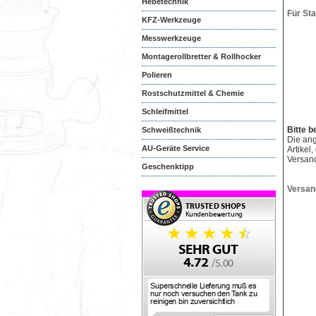
Hebetechnik
Für St
KFZ-Werkzeuge
Messwerkzeuge
Montagerollbretter & Rollhocker
Polieren
Rostschutzmittel & Chemie
Schleifmittel
Bitte b
Schweißtechnik
Die an
AU-Geräte Service
Artikel
Versan
Geschenktipp
Versan