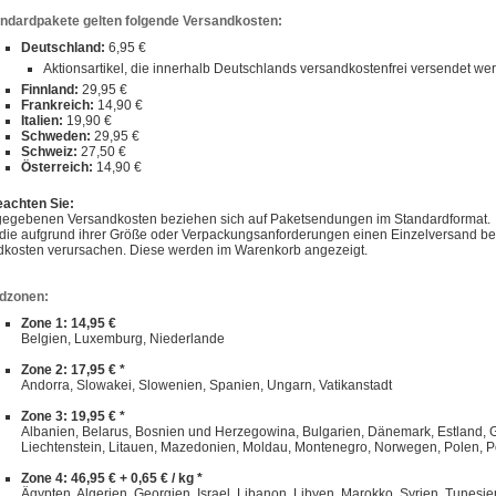
andardpakete gelten folgende Versandkosten:
Deutschland:
6,95 €
Aktionsartikel, die innerhalb Deutschlands versandkostenfrei versendet w
Finnland:
29,95 €
Frankreich:
14,90 €
Italien:
19,90 €
Schweden:
29,95 €
Schweiz:
27,50 €
Österreich:
14,90 €
eachten Sie:
gegebenen Versandkosten beziehen sich auf Paketsendungen im Standardformat.
, die aufgrund ihrer Größe oder Verpackungsanforderungen einen Einzelversand 
dkosten verursachen. Diese werden im Warenkorb angezeigt.
dzonen:
Zone 1: 14,95 €
Belgien, Luxemburg, Niederlande
Zone 2: 17,95 € *
Andorra, Slowakei, Slowenien, Spanien, Ungarn, Vatikanstadt
Zone 3: 19,95 € *
Albanien, Belarus, Bosnien und Herzegowina, Bulgarien, Dänemark, Estland, Gibra
Liechtenstein, Litauen, Mazedonien, Moldau, Montenegro, Norwegen, Polen, P
Zone 4: 46,95 € + 0,65 € / kg *
Ägypten, Algerien, Georgien, Israel, Libanon, Libyen, Marokko, Syrien, Tunesie