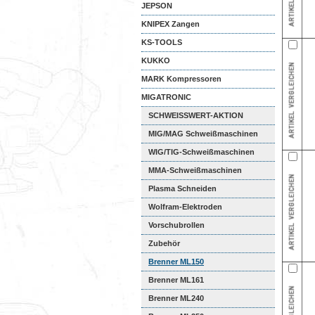
JEPSON
KNIPEX Zangen
KS-TOOLS
KUKKO
MARK Kompressoren
MIGATRONIC
SCHWEISSWERT-AKTION
MIG/MAG Schweißmaschinen
WIG/TIG-Schweißmaschinen
MMA-Schweißmaschinen
Plasma Schneiden
Wolfram-Elektroden
Vorschubrollen
Zubehör
Brenner ML150
Brenner ML161
Brenner ML240