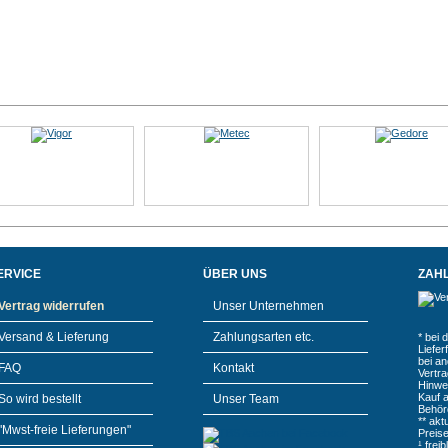
ERVICE
ÜBER UNS
ZAH
Vertrag widerrufen
Unser Unternehmen
Versand & Lieferung
Zahlungsarten etc.
* bei 
Liefe
bei a
FAQ
Kontakt
Vertr
Hinwe
Kauf 
So wird bestellt
Unser Team
Behör
** akt
"Mwst-freie Lieferungen"
Preis
¹ frei