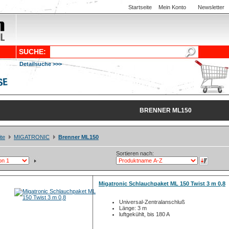
Startseite
Mein Konto
Newsletter
SUCHE:
Detailsuche >>>
BRENNER ML150
ite
MIGATRONIC
Brenner ML150
Sortieren nach:
Migatronic Schlauchpaket ML 150 Twist 3 m 0,8
Universal-Zentralanschluß
Länge: 3 m
luftgekühlt, bis 180 A