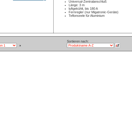
Universal-Zentralanschluß
Länge: 3 m
luftgekühlt, bis 180 A
Fernregler (nur Migatronic-Geräte)
Teflonseele für Aluminium
Sortieren nach: