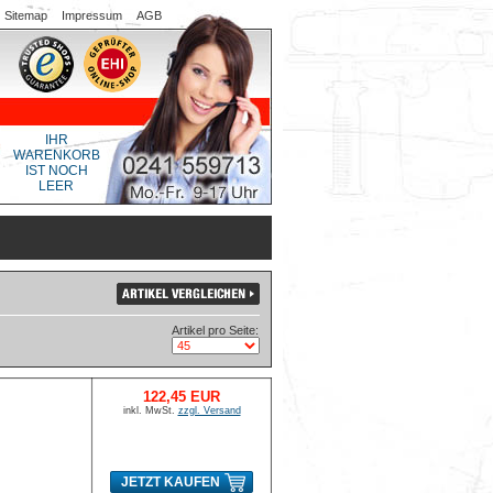
Sitemap
Impressum
AGB
IHR
WARENKORB
IST NOCH
LEER
Artikel pro Seite:
122,45 EUR
inkl. MwSt.
zzgl. Versand
JETZT KAUFEN