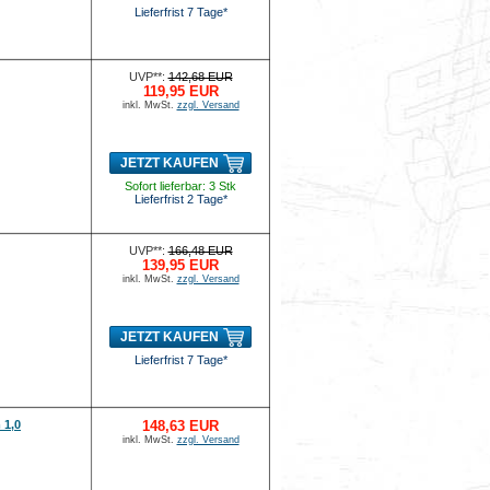
Lieferfrist 7 Tage*
UVP**:
142,68 EUR
119,95 EUR
inkl. MwSt.
zzgl. Versand
JETZT KAUFEN
Sofort lieferbar: 3 Stk
Lieferfrist 2 Tage*
UVP**:
166,48 EUR
139,95 EUR
inkl. MwSt.
zzgl. Versand
JETZT KAUFEN
Lieferfrist 7 Tage*
 1,0
148,63 EUR
inkl. MwSt.
zzgl. Versand