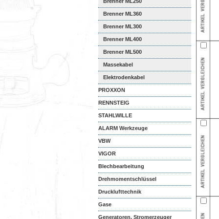
Brenner ML250
Brenner ML360
Brenner ML300
Brenner ML400
Brenner ML500
Massekabel
Elektrodenkabel
PROXXON
RENNSTEIG
STAHLWILLE
ALARM Werkzeuge
VBW
VIGOR
Blechbearbeitung
Drehmomentschlüssel
Drucklufttechnik
Gase
Generatoren, Stromerzeuger