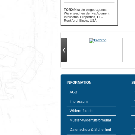
TORX®
ist ein eingetragenes
Warenzeichen der Fa.Acument
Intellectual Properties, LLC
Rockford, Illinois, USA.
INFORMATION
S
AGB
Impressum
Widerrufsrecht
Muster-Widerrufsformular
Datenschutz & Sicherheit