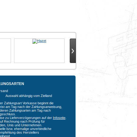
LUNGSARTEN
Auswahl abhängig vom Zielland
der Zahlungsart Vorkasse beginnt die
rfrist am Tag nach der Zahlungsanweisung,
nderen Zahlungsarten am Tag nach
agsschluss.
ise zu Lieferverzögerungen auf der
Infoseite
.
auf Rechnung nach Prüfung für
den, Unis und Unternehmen.
uelle bzw. ehemalige unverbindliche
empfehlung des Herstellers
bleibend