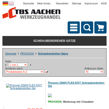
Startseite
Mein Konto
Newsletter
Sitemap
Impressum
AGB
SCHRAUBENDREHER-SÄTZE
Startseite
PROXXON
Schraubendreher-Sätze
Seite:
Sortieren nach:
Artikel pro Seite:
Proxxon 22604 FLEX-DOT Schraubendreher-
Set
PROXXON
: Werkzeug mit Charakter