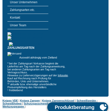
Unser Unternehmen
Zahlungsarten etc.
Kontakt
Unser Team
ZAHLUNGSARTEN
Auswahl abhängig vom Zielland
* bei der Zahlungsart Vorkasse beginnt die
Lieferfrist am Tag nach der Zahlungsanweisung,
bei anderen Zahlungsarten am Tag nach
Vertragsschluss.
Hinweise zu Lieferverzögerungen auf der
Infoseite
.
Kauf auf Rechnung nach Prüfung für
Behörden, Unis und Unternehmen.
** aktuelle bzw. ehemalige unverbindliche
Preisempfehlung des Herstellers
¹ freibleibend
Knipex VDE
|
Knipex Zangen
|
Knipex Zangenschlüssel
|
Schweißgeräte -
Schweißhelme
|
Schutzgasschweißgeräte
|
MIG MAG Schweißgeräte
|
Hazet
Werkzeugwagen
|