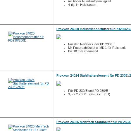
mit hoher Rundlaufgenauigkeit
4-tlg. im Holzkasten
Proxxon 24020 Industriebohrfutter für PD230/25
Für den Reitstock der PD 230/E
Mit Futterschlüssel u. MK 1 für Reitstock
Bis 10 mm spannend
Proxxon 24024 Stahlhalterelement für PD 230E /
Für PD 230/E und PD 250/E
3,5 x 2,2 x 2,5 cm (B x T x H)
Proxxon 24026 Mehrfach Stahlhalter für PD 250/