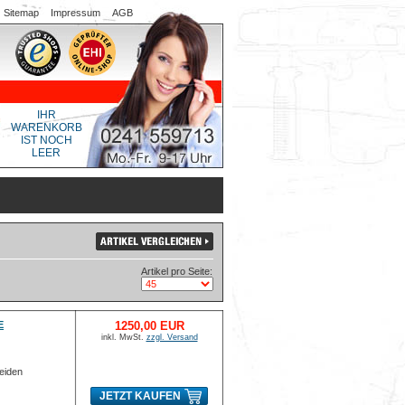
Sitemap
Impressum
AGB
IHR
WARENKORB
IST NOCH
LEER
Artikel pro Seite:
E
1250,00 EUR
inkl. MwSt.
zzgl. Versand
eiden
JETZT KAUFEN