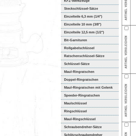
KFZ-Werkzeuge
Steckschlüssel-Sätze
Einzelteile 6,3 mm (1/4")
Einzelteile 10 mm (3/8")
Einzelteile 12,5 mm (1/2")
Bit-Garnituren
Rollgabelschlüssel
Ratschenschlüssel-Sätze
Schlüssel-Sätze
Maul-Ringratschen
Doppel-Ringratschen
Maul-Ringratschen mit Gelenk
Speeder-Ringratschen
Maulschlüssel
Ringschlüssel
Maul-Ringschlüssel
Schraubendreher-Sätze
Schlitzschraubendreher