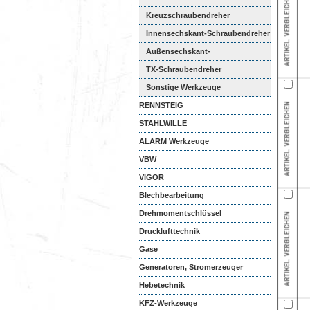
Kreuzschraubendreher
Innensechskant-Schraubendreher
Außensechskant-
Schraubendreher
TX-Schraubendreher
Sonstige Werkzeuge
RENNSTEIG
STAHLWILLE
ALARM Werkzeuge
VBW
VIGOR
Blechbearbeitung
Drehmomentschlüssel
Drucklufttechnik
Gase
Generatoren, Stromerzeuger
Hebetechnik
KFZ-Werkzeuge