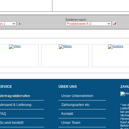
Sortieren nach:
ERVICE
ÜBER UNS
ZAH
Vertrag widerrufen
Unser Unternehmen
Versand & Lieferung
Zahlungsarten etc.
* bei 
Liefe
bei a
FAQ
Kontakt
Vertr
Hinwe
Kauf 
So wird bestellt
Unser Team
Behör