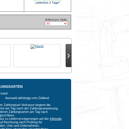
Lieferfrist 2 Tage*
Artikel pro Seite:
LUNGSARTEN
Auswahl abhängig vom Zielland
der Zahlungsart Vorkasse beginnt die
rfrist am Tag nach der Zahlungsanweisung,
nderen Zahlungsarten am Tag nach
agsschluss.
ise zu Lieferverzögerungen auf der
Infoseite
.
auf Rechnung nach Prüfung für
den, Unis und Unternehmen.