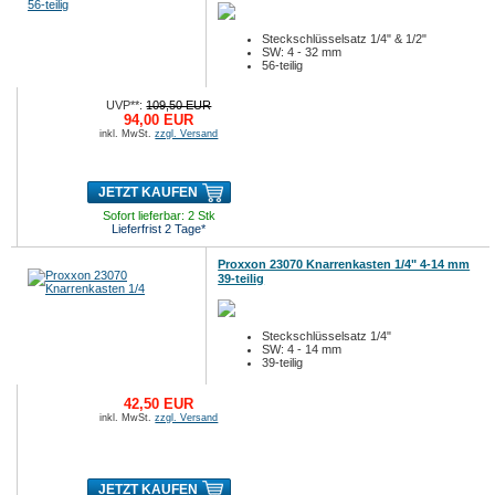
Steckschlüsselsatz 1/4" & 1/2"
SW: 4 - 32 mm
56-teilig
UVP**:
109,50 EUR
94,00 EUR
inkl. MwSt.
zzgl. Versand
JETZT KAUFEN
Sofort lieferbar: 2 Stk
Lieferfrist 2 Tage*
Proxxon 23070 Knarrenkasten 1/4" 4-14 mm
39-teilig
Steckschlüsselsatz 1/4"
SW: 4 - 14 mm
39-teilig
42,50 EUR
inkl. MwSt.
zzgl. Versand
JETZT KAUFEN