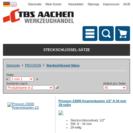
Startseite
Mein Konto
Newsletter
Sitemap
Impressum
AGB
STECKSCHLÜSSEL-SÄTZE
Startseite
PROXXON
Steckschlüssel-Sätze
Seite:
Sortieren nach:
Artikel pro Seite:
Proxxon 23000 Knarrenkasten 1/2" 8-34 mm
29-teilig
Steckschlüsselsatz 1/2"
SW: 8 - 34 mm
29-teilig