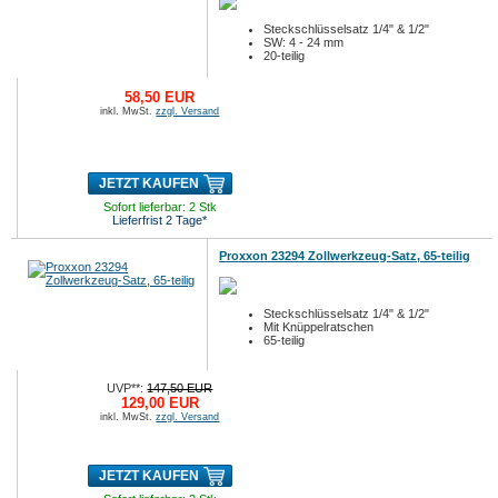
Steckschlüsselsatz 1/4" & 1/2"
SW: 4 - 24 mm
20-teilig
58,50 EUR
inkl. MwSt.
zzgl. Versand
JETZT KAUFEN
Sofort lieferbar: 2 Stk
Lieferfrist 2 Tage*
Proxxon 23294 Zollwerkzeug-Satz, 65-teilig
Steckschlüsselsatz 1/4" & 1/2"
Mit Knüppelratschen
65-teilig
UVP**:
147,50 EUR
129,00 EUR
inkl. MwSt.
zzgl. Versand
JETZT KAUFEN