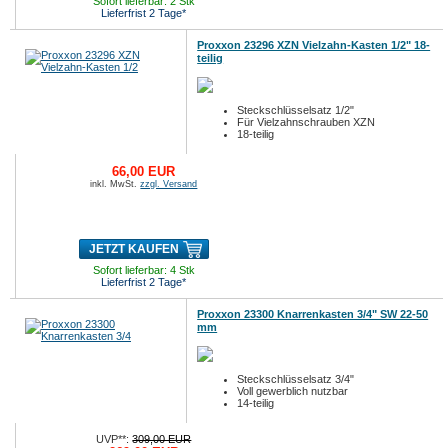
Sofort lieferbar: 2 Stk
Lieferfrist 2 Tage*
Proxxon 23296 XZN Vielzahn-Kasten 1/2" 18-
teilig
Steckschlüsselsatz 1/2"
Für Vielzahnschrauben XZN
18-teilig
66,00 EUR
inkl. MwSt.
zzgl. Versand
JETZT KAUFEN
Sofort lieferbar: 4 Stk
Lieferfrist 2 Tage*
Proxxon 23300 Knarrenkasten 3/4" SW 22-50
mm
Steckschlüsselsatz 3/4"
Voll gewerblich nutzbar
14-teilig
UVP**:
309,00 EUR