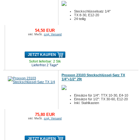
Steckschlüsselsatz 1/4"
TX 8-30, E12-20
24-teilig
54,50 EUR
inkl. MwSt.
zzgl. Versand
JETZT KAUFEN
Sofort lieferbar: 2 Stk
Lieferfrist 2 Tage*
Proxxon 23103 Steckschlüssel-Satz TX
1/4"+1/2" 29t
Einsätze für 1/4": TTX 10-30, E4-10
Einsätze für 1/2": TX 30-60, E12-20
Inkl. Stahlkasten
75,80 EUR
inkl. MwSt.
zzgl. Versand
JETZT KAUFEN