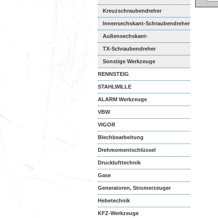
Kreuzschraubendreher
Innensechskant-Schraubendreher
Außensechskant-
Schraubendreher
TX-Schraubendreher
Sonstige Werkzeuge
RENNSTEIG
STAHLWILLE
ALARM Werkzeuge
VBW
VIGOR
Blechbearbeitung
Drehmomentschlüssel
Drucklufttechnik
Gase
Generatoren, Stromerzeuger
Hebetechnik
KFZ-Werkzeuge