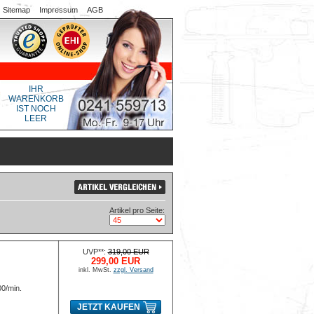
Sitemap
Impressum
AGB
IHR
WARENKORB
IST NOCH
LEER
Artikel pro Seite:
UVP**:
319,00 EUR
299,00 EUR
inkl. MwSt.
zzgl. Versand
00/min.
JETZT KAUFEN