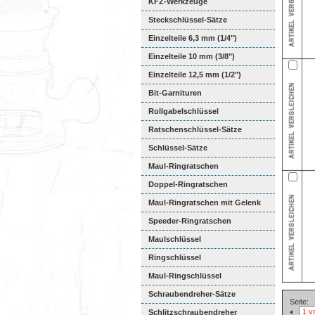
KFZ-Werkzeuge
Steckschlüssel-Sätze
Einzelteile 6,3 mm (1/4")
Einzelteile 10 mm (3/8")
Einzelteile 12,5 mm (1/2")
Bit-Garnituren
Rollgabelschlüssel
Ratschenschlüssel-Sätze
Schlüssel-Sätze
Maul-Ringratschen
Doppel-Ringratschen
Maul-Ringratschen mit Gelenk
Speeder-Ringratschen
Maulschlüssel
Ringschlüssel
Maul-Ringschlüssel
Schraubendreher-Sätze
Seite:
Schlitzschraubendreher