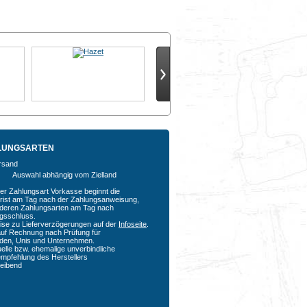
LUNGSARTEN
Auswahl abhängig vom Zielland
der Zahlungsart Vorkasse beginnt die
rfrist am Tag nach der Zahlungsanweisung,
nderen Zahlungsarten am Tag nach
agsschluss.
ise zu Lieferverzögerungen auf der
Infoseite
.
auf Rechnung nach Prüfung für
den, Unis und Unternehmen.
uelle bzw. ehemalige unverbindliche
empfehlung des Herstellers
bleibend