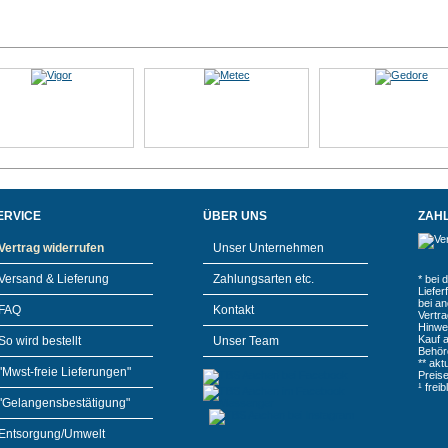
ERVICE
ÜBER UNS
ZAH
Vertrag widerrufen
Unser Unternehmen
Versand & Lieferung
Zahlungsarten etc.
* bei 
Liefe
bei a
FAQ
Kontakt
Vertr
Hinwe
Kauf 
So wird bestellt
Unser Team
Behör
** akt
"Mwst-freie Lieferungen"
Preis
¹ frei
"Gelangensbestätigung"
Entsorgung/Umwelt