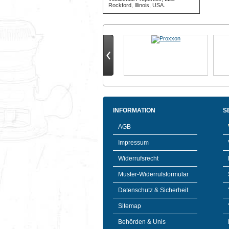
Rockford, Illinois, USA.
INFORMATION
S
AGB
Impressum
Widerrufsrecht
Muster-Widerrufsformular
Datenschutz & Sicherheit
Sitemap
Behörden & Unis