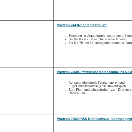
Proxxon 24434 Kantentaster-Set
Einspann- u. Antastdurchmesser geschliffen
Größe 6 x 6 x 50 mm für übliche Arbeiten
6 x 5 x 75 mm für tiefliegende Kanten u. Du
Proxxon 24504 Präzisionsdrehmaschine PD 400
Achsantriebe durch Schrittmotoren und
Kugelumlaufspindeln (kein Umkehrspiel).
Zum Plan- und Längsdrehen, zum Drehen v
Radien und...
Proxxon 24520 HSS-Drehstahlsatz für Innengew