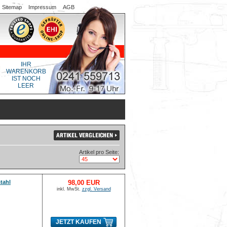
Sitemap
Impressum
AGB
IHR
WARENKORB
IST NOCH
LEER
Artikel pro Seite:
tahl
98,00 EUR
inkl. MwSt.
zzgl. Versand
JETZT KAUFEN