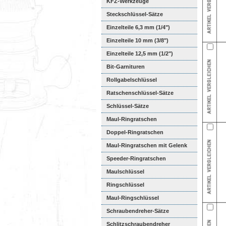
KFZ-Werkzeuge
Steckschlüssel-Sätze
Einzelteile 6,3 mm (1/4")
Einzelteile 10 mm (3/8")
Einzelteile 12,5 mm (1/2")
Bit-Garnituren
Rollgabelschlüssel
Ratschenschlüssel-Sätze
Schlüssel-Sätze
Maul-Ringratschen
Doppel-Ringratschen
Maul-Ringratschen mit Gelenk
Speeder-Ringratschen
Maulschlüssel
Ringschlüssel
Maul-Ringschlüssel
Schraubendreher-Sätze
Schlitzschraubendreher