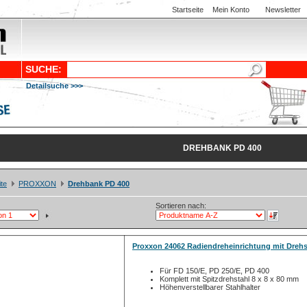
Startseite
Mein Konto
Newsletter
SUCHE:
Detailsuche >>>
DREHBANK PD 400
ite
PROXXON
Drehbank PD 400
Sortieren nach:
Proxxon 24062 Radiendreheinrichtung mit Drehs
Für FD 150/E, PD 250/E, PD 400
Komplett mit Spitzdrehstahl 8 x 8 x 80 mm
Höhenverstellbarer Stahlhalter