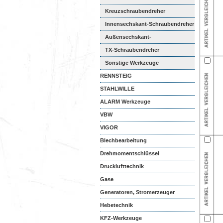
Kreuzschraubendreher
Innensechskant-Schraubendreher
Außensechskant-
Schraubendreher
TX-Schraubendreher
Sonstige Werkzeuge
RENNSTEIG
STAHLWILLE
ALARM Werkzeuge
VBW
VIGOR
Blechbearbeitung
Drehmomentschlüssel
Drucklufttechnik
Gase
Generatoren, Stromerzeuger
Hebetechnik
KFZ-Werkzeuge