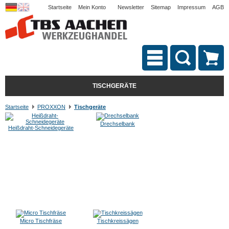
Startseite
Mein Konto
Newsletter
Sitemap
Impressum
AGB
TISCHGERÄTE
Startseite
PROXXON
Tischgeräte
Drechselbank
Heißdraht-Schneidegeräte
Micro Tischfräse
Tischkreissägen