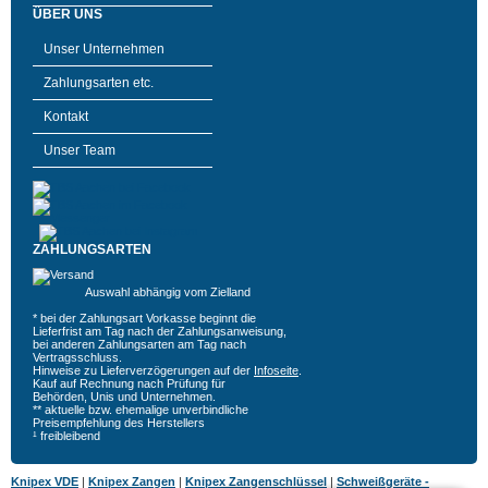
ÜBER UNS
Unser Unternehmen
Zahlungsarten etc.
Kontakt
Unser Team
ZAHLUNGSARTEN
Auswahl abhängig vom Zielland
* bei der Zahlungsart Vorkasse beginnt die
Lieferfrist am Tag nach der Zahlungsanweisung,
bei anderen Zahlungsarten am Tag nach
Vertragsschluss.
Hinweise zu Lieferverzögerungen auf der
Infoseite
.
Kauf auf Rechnung nach Prüfung für
Behörden, Unis und Unternehmen.
** aktuelle bzw. ehemalige unverbindliche
Preisempfehlung des Herstellers
¹ freibleibend
Knipex VDE
|
Knipex Zangen
|
Knipex Zangenschlüssel
|
Schweißgeräte -