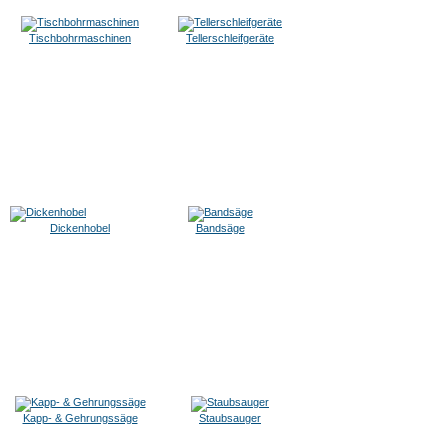
Tischbohrmaschinen
Tellerschleifgeräte
Dickenhobel
Bandsäge
Kapp- & Gehrungssäge
Staubsauger