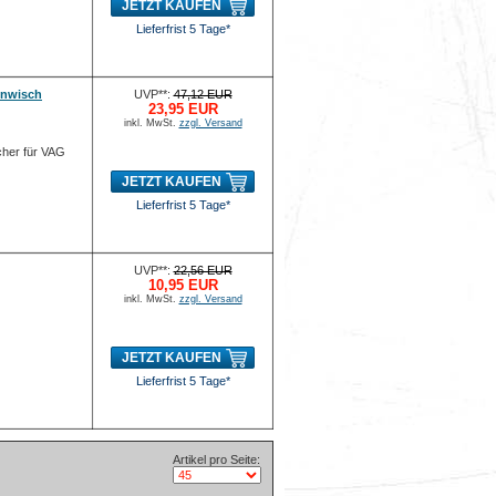
JETZT KAUFEN
Lieferfrist 5 Tage*
enwisch
UVP**:
47,12 EUR
23,95 EUR
inkl. MwSt.
zzgl. Versand
her für VAG
JETZT KAUFEN
Lieferfrist 5 Tage*
UVP**:
22,56 EUR
10,95 EUR
inkl. MwSt.
zzgl. Versand
JETZT KAUFEN
Lieferfrist 5 Tage*
Artikel pro Seite: