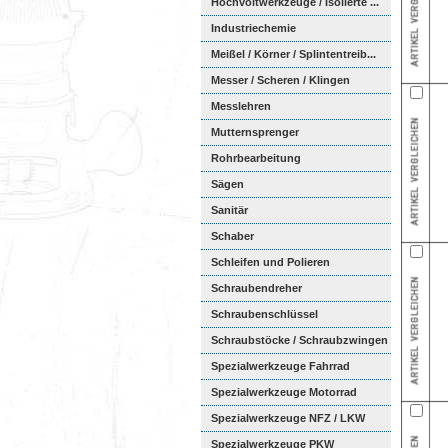
Hochvoltwerkzeuge / Isolierte ...
Industriechemie
Meißel / Körner / Splintentreib...
Messer / Scheren / Klingen
Messlehren
Mutternsprenger
Rohrbearbeitung
Sägen
Sanitär
Schaber
Schleifen und Polieren
Schraubendreher
Schraubenschlüssel
Schraubstöcke / Schraubzwingen
Spezialwerkzeuge Fahrrad
Spezialwerkzeuge Motorrad
Spezialwerkzeuge NFZ / LKW
Spezialwerkzeuge PKW