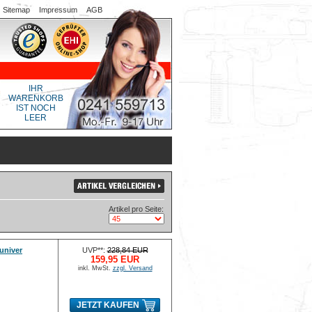
Sitemap
Impressum
AGB
IHR
WARENKORB
IST NOCH
LEER
Artikel pro Seite:
univer
UVP**:
228,84 EUR
159,95 EUR
inkl. MwSt.
zzgl. Versand
JETZT KAUFEN