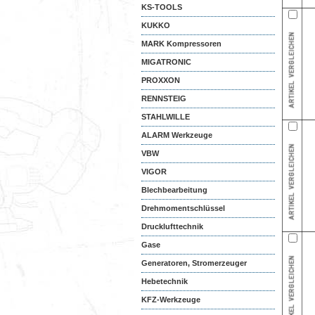
KS-TOOLS
KUKKO
MARK Kompressoren
MIGATRONIC
PROXXON
RENNSTEIG
STAHLWILLE
ALARM Werkzeuge
VBW
VIGOR
Blechbearbeitung
Drehmomentschlüssel
Drucklufttechnik
Gase
Generatoren, Stromerzeuger
Hebetechnik
KFZ-Werkzeuge