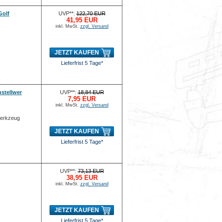
Golf
UVP**:
122,70 EUR
41,95 EUR
inkl. MwSt.
zzgl. Versand
JETZT KAUFEN
Lieferfrist 5 Tage*
stellwer
UVP**:
18,84 EUR
7,95 EUR
inkl. MwSt.
zzgl. Versand
werkzeug
JETZT KAUFEN
Lieferfrist 5 Tage*
UVP**:
73,13 EUR
38,95 EUR
inkl. MwSt.
zzgl. Versand
JETZT KAUFEN
Lieferfrist 5 Tage*