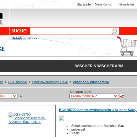
Startseite
Mein Konto
Newsletter
SUCHE:
Detailsuche >>>
WISCHER & WISCHERARM
ite
BGS technic
Spezialwerkzeuge PKW
Wischer & Wischerarm
Sortieren nach:
BGS 65700 Scheibenwischerarm-Abzieher-Satz, 
Scheibenwischerarm-Abzieher-Satz
universal
13-tlg.