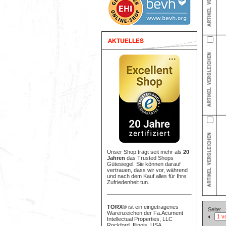
Unser Shop trägt seit mehr als
20
Jahren
das Trusted Shops
Gütesiegel. Sie können darauf
vertrauen, dass wir vor, während
und nach dem Kauf alles für Ihre
Zufriedenheit tun.
TORX®
ist ein eingetragenes
Seite:
Warenzeichen der Fa.Acument
Intellectual Properties, LLC
Rockford, Illinois, USA.