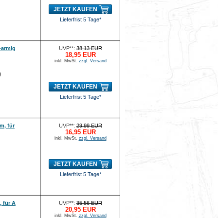
JETZT KAUFEN
Lieferfrist 5 Tage*
-armig
UVP**:
38,13 EUR
18,95 EUR
inkl. MwSt.
zzgl. Versand
g
JETZT KAUFEN
Lieferfrist 5 Tage*
m, für
UVP**:
29,99 EUR
16,95 EUR
inkl. MwSt.
zzgl. Versand
JETZT KAUFEN
Lieferfrist 5 Tage*
 für A
UVP**:
35,56 EUR
20,95 EUR
inkl. MwSt.
zzgl. Versand