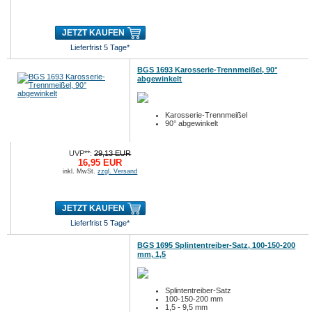
JETZT KAUFEN
Lieferfrist 5 Tage*
BGS 1693 Karosserie-Trennmeißel, 90°
abgewinkelt
Karosserie-Trennmeißel
90° abgewinkelt
UVP**:
29,13 EUR
16,95 EUR
inkl. MwSt.
zzgl. Versand
JETZT KAUFEN
Lieferfrist 5 Tage*
BGS 1695 Splintentreiber-Satz, 100-150-200
mm, 1,5
Splintentreiber-Satz
100-150-200 mm
1,5 - 9,5 mm