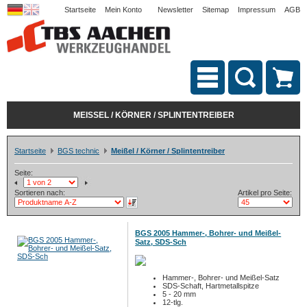
Startseite
Mein Konto
Newsletter
Sitemap
Impressum
AGB
MEISSEL / KÖRNER / SPLINTENTREIBER
Startseite
BGS technic
Meißel / Körner / Splintentreiber
Seite:
Sortieren nach:
Artikel pro Seite:
BGS 2005 Hammer-, Bohrer- und Meißel-
Satz, SDS-Sch
Hammer-, Bohrer- und Meißel-Satz
SDS-Schaft, Hartmetallspitze
5 - 20 mm
12-tlg.