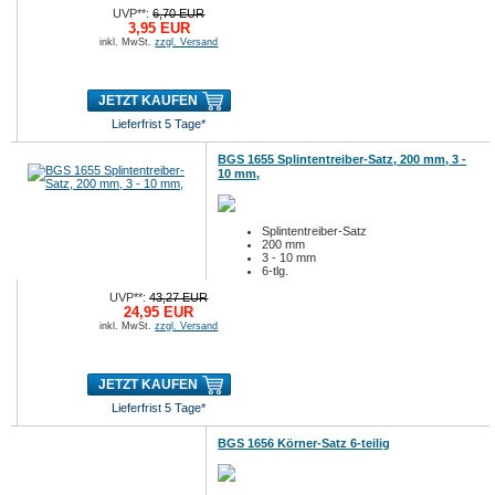
UVP**:
6,70 EUR
3,95 EUR
inkl. MwSt.
zzgl. Versand
JETZT KAUFEN
Lieferfrist 5 Tage*
BGS 1655 Splintentreiber-Satz, 200 mm, 3 -
10 mm,
Splintentreiber-Satz
200 mm
3 - 10 mm
6-tlg.
UVP**:
43,27 EUR
24,95 EUR
inkl. MwSt.
zzgl. Versand
JETZT KAUFEN
Lieferfrist 5 Tage*
BGS 1656 Körner-Satz 6-teilig