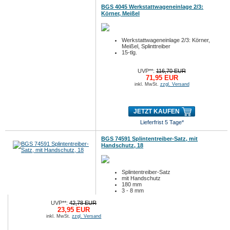
BGS 4045 Werkstattwageneinlage 2/3:
Körner, Meißel
Werkstattwageneinlage 2/3: Körner,
Meißel, Splinttreiber
15-tlg.
UVP**:
116,70 EUR
71,95 EUR
inkl. MwSt.
zzgl. Versand
JETZT KAUFEN
Lieferfrist 5 Tage*
BGS 74591 Splintentreiber-Satz, mit
Handschutz, 18
Splintentreiber-Satz
mit Handschutz
180 mm
3 - 8 mm
6-tlg.
UVP**:
42,78 EUR
23,95 EUR
inkl. MwSt.
zzgl. Versand