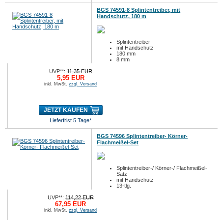
BGS 74591-8 Splintentreiber, mit
Handschutz, 180 m
Splintentreiber
mit Handschutz
180 mm
8 mm
UVP**:
11,35 EUR
5,95 EUR
inkl. MwSt.
zzgl. Versand
JETZT KAUFEN
Lieferfrist 5 Tage*
BGS 74596 Splintentreiber- Körner-
Flachmeißel-Set
Splintentreiber-/ Körner-/ Flachmeißel-
Satz
mit Handschutz
13-tlg.
UVP**:
114,22 EUR
67,95 EUR
inkl. MwSt.
zzgl. Versand