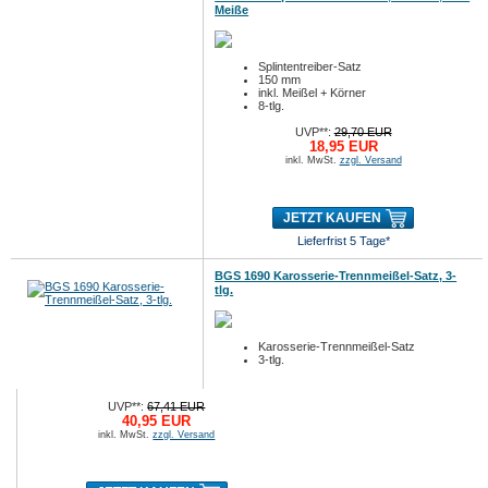
Meiße
Splintentreiber-Satz
150 mm
inkl. Meißel + Körner
8-tlg.
UVP**:
29,70 EUR
18,95 EUR
inkl. MwSt.
zzgl. Versand
JETZT KAUFEN
Lieferfrist 5 Tage*
BGS 1690 Karosserie-Trennmeißel-Satz, 3-
tlg.
Karosserie-Trennmeißel-Satz
3-tlg.
UVP**:
67,41 EUR
40,95 EUR
inkl. MwSt.
zzgl. Versand