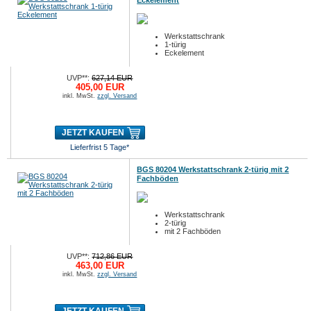
Eckelement
Werkstattschrank
1-türig
Eckelement
UVP**:
627,14 EUR
405,00 EUR
inkl. MwSt.
zzgl. Versand
JETZT KAUFEN
Lieferfrist 5 Tage*
BGS 80204 Werkstattschrank 2-türig mit 2
Fachböden
Werkstattschrank
2-türig
mit 2 Fachböden
UVP**:
712,86 EUR
463,00 EUR
inkl. MwSt.
zzgl. Versand