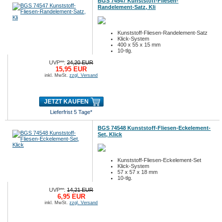
BGS 74547 Kunststoff-Fliesen-
Randelement-Satz, Kli
Kunststoff-Fliesen-Randelement-Satz
Klick-System
400 x 55 x 15 mm
10-tlg.
UVP**:
24,20 EUR
15,95 EUR
inkl. MwSt.
zzgl. Versand
JETZT KAUFEN
Lieferfrist 5 Tage*
BGS 74548 Kunststoff-Fliesen-Eckelement-
Set, Klick
Kunststoff-Fliesen-Eckelement-Set
Klick-System
57 x 57 x 18 mm
10-tlg.
UVP**:
14,21 EUR
6,95 EUR
inkl. MwSt.
zzgl. Versand