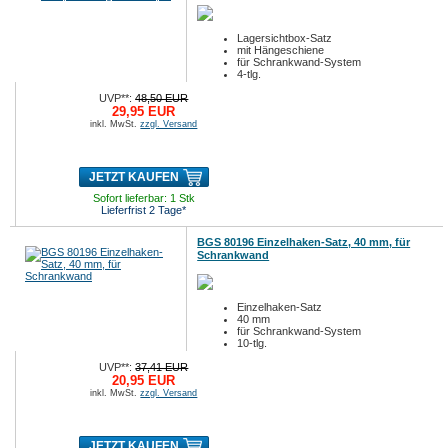
Lagersichtbox-Satz
mit Hängeschiene
für Schrankwand-System
4-tlg.
UVP**:
48,50 EUR
29,95 EUR
inkl. MwSt.
zzgl. Versand
JETZT KAUFEN
Sofort lieferbar: 1 Stk
Lieferfrist 2 Tage*
BGS 80196 Einzelhaken-Satz, 40 mm, für
Schrankwand
Einzelhaken-Satz
40 mm
für Schrankwand-System
10-tlg.
UVP**:
37,41 EUR
20,95 EUR
inkl. MwSt.
zzgl. Versand
JETZT KAUFEN