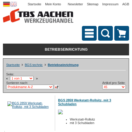
Startseite
Mein Konto
Newsletter
Sitemap
Impressum
AGB
BETRIEBSEINRICHTUNG
Startseite
BGS technic
Betriebseinrichtung
Seite:
Sortieren nach:
Artikel pro Seite:
BGS 2859 Werkstatt-Rollsitz, mit 3
Schubladen
Werkstatt-Rollsitz
mit 3 Schubladen