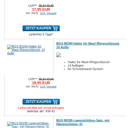
UVP**:
35,64 EUR
17,95 EUR
inkl. MwSt.
zzgl. Versand
JETZT KAUFEN
Lieferfrist 5 Tage*
BGS 80194 Halter für Maul-/Ringschlüssel,
14 Aufla
Halter für Maul-/Ringschlüssel
14 Auflagen
für Schrankwand-System
UVP**:
35,64 EUR
18,95 EUR
inkl. MwSt.
zzgl. Versand
JETZT KAUFEN
Lieferzeit bitte per email anfragen
lieferbar ab¹: KW 42
BGS 80195 Lagersichtbox-Satz, mit
Hängeschiene, fü