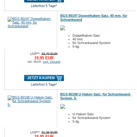
Lieferfrist 5 Tage*
BGS 80197 Doppelhaken-Satz, 40 mm, für
Schrankwand
Doppelhaken-Satz
40 mm
für Schrankwand-System
5-tlg.
UVP**:
33,70 EUR
19,95 EUR
inkl. MwSt.
zzgl. Versand
JETZT KAUFEN
Lieferfrist 5 Tage*
BGS 80198 U-Haken-Satz, für Schrankwand-
System, 5-
U-Haken-Satz
für Schrankwand-System
5-tlg.
UVP**:
31,36 EUR
18,95 EUR