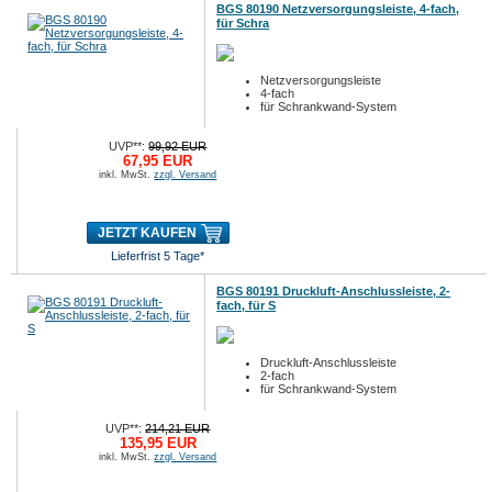
BGS 80190 Netzversorgungsleiste, 4-fach,
für Schra
Netzversorgungsleiste
4-fach
für Schrankwand-System
UVP**:
99,92 EUR
67,95 EUR
inkl. MwSt.
zzgl. Versand
JETZT KAUFEN
Lieferfrist 5 Tage*
BGS 80191 Druckluft-Anschlussleiste, 2-
fach, für S
Druckluft-Anschlussleiste
2-fach
für Schrankwand-System
UVP**:
214,21 EUR
135,95 EUR
inkl. MwSt.
zzgl. Versand