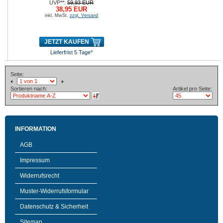
UVP**:
59,93 EUR
38,95 EUR
inkl. MwSt.
zzgl. Versand
JETZT KAUFEN
Lieferfrist 5 Tage*
Seite:
Sortieren nach:
Artikel pro Seite:
INFORMATION
AGB
Impressum
Widerrufsrecht
Muster-Widerrufsformular
Datenschutz & Sicherheit
Sitemap