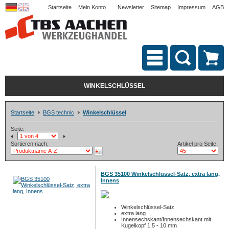
Startseite
Mein Konto
Newsletter
Sitemap
Impressum
AGB
WINKELSCHLÜSSEL
Startseite
BGS technic
Winkelschlüssel
Seite:
Sortieren nach:
Artikel pro Seite:
BGS 35100 Winkelschlüssel-Satz, extra lang,
Innens
Winkelschlüssel-Satz
extra lang
Innensechskant/Innensechskant mit
Kugelkopf 1,5 - 10 mm