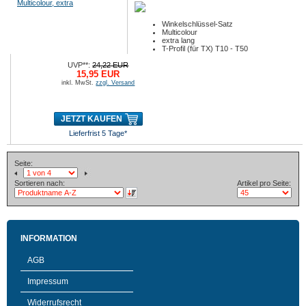
Winkelschlüssel-Satz
Multicolour
extra lang
T-Profil (für TX) T10 - T50
9-tlg.
UVP**:
24,22 EUR
15,95 EUR
inkl. MwSt.
zzgl. Versand
JETZT KAUFEN
Lieferfrist 5 Tage*
Seite:
Sortieren nach:
Artikel pro Seite:
INFORMATION
AGB
Impressum
Widerrufsrecht