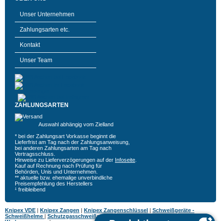
Unser Unternehmen
Zahlungsarten etc.
Kontakt
Unser Team
ZAHLUNGSARTEN
Auswahl abhängig vom Zielland
* bei der Zahlungsart Vorkasse beginnt die
Lieferfrist am Tag nach der Zahlungsanweisung,
bei anderen Zahlungsarten am Tag nach
Vertragsschluss.
Hinweise zu Lieferverzögerungen auf der
Infoseite
.
Kauf auf Rechnung nach Prüfung für
Behörden, Unis und Unternehmen.
** aktuelle bzw. ehemalige unverbindliche
Preisempfehlung des Herstellers
¹ freibleibend
Knipex VDE
|
Knipex Zangen
|
Knipex Zangenschlüssel
|
Schweißgeräte -
Schweißhelme
|
Schutzgasschweißgeräte
|
MIG MAG Schweißgeräte
|
Hazet