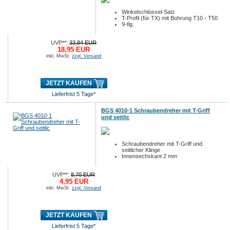
Winkelschlüssel-Satz
T-Profil (für TX) mit Bohrung T10 - T50
9-tlg.
UVP**:
33,84 EUR
18,95 EUR
inkl. MwSt.
zzgl. Versand
JETZT KAUFEN
Lieferfrist 5 Tage*
BGS 4010-1 Schraubendreher mit T-Griff
und seitlic
Schraubendreher mit T-Griff und
seitlicher Klinge
Innensechskant 2 mm
UVP**:
8,70 EUR
4,95 EUR
inkl. MwSt.
zzgl. Versand
JETZT KAUFEN
Lieferfrist 5 Tage*