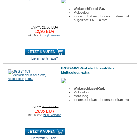
Winkelschlüssel-Satz
Multicolour
Innensechskant, Innensechskant mit
Kugelkopf 1,5 - 10 mm
9-tlg.
UVP**:
21,36 EUR
12,95 EUR
inkl. MwSt.
zzgl. Versand
JETZT KAUFEN
Lieferfrist 5 Tage*
BGS 74453 Winkelschlüssel-Satz,
Multicolour, extra
Winkelschlüssel-Satz
Multicolour
extra lang
Innensechskant, Innensechskant mit
Kugelkopf 1,5 - 10 mm
UVP**:
25,64 EUR
9-tlg.
15,95 EUR
inkl. MwSt.
zzgl. Versand
JETZT KAUFEN
Lieferfrist 5 Tage*