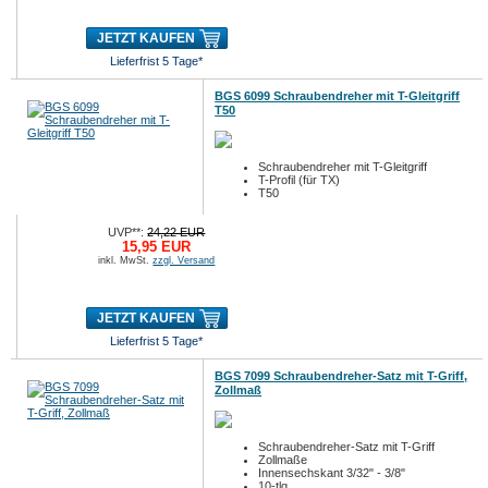
JETZT KAUFEN
Lieferfrist 5 Tage*
BGS 6099 Schraubendreher mit T-Gleitgriff
T50
Schraubendreher mit T-Gleitgriff
T-Profil (für TX)
T50
UVP**:
24,22 EUR
15,95 EUR
inkl. MwSt.
zzgl. Versand
JETZT KAUFEN
Lieferfrist 5 Tage*
BGS 7099 Schraubendreher-Satz mit T-Griff,
Zollmaß
Schraubendreher-Satz mit T-Griff
Zollmaße
Innensechskant 3/32" - 3/8"
10-tlg.