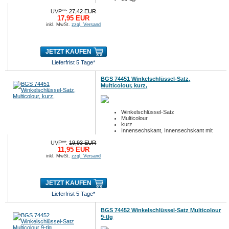
UVP**:
27,42 EUR
17,95 EUR
inkl. MwSt.
zzgl. Versand
JETZT KAUFEN
Lieferfrist 5 Tage*
BGS 74451 Winkelschlüssel-Satz,
Multicolour, kurz,
Winkelschlüssel-Satz
Multicolour
kurz
Innensechskant, Innensechskant mit
Kugelkopf 1,5 - 10 mm
UVP**:
19,93 EUR
9-tlg.
11,95 EUR
inkl. MwSt.
zzgl. Versand
JETZT KAUFEN
Lieferfrist 5 Tage*
BGS 74452 Winkelschlüssel-Satz Multicolour
9-tlg