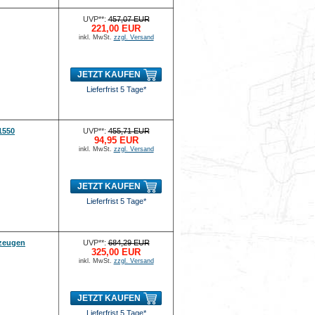
UVP**:
457,07 EUR
221,00 EUR
inkl. MwSt.
zzgl. Versand
JETZT KAUFEN
Lieferfrist 5 Tage*
1550
UVP**:
455,71 EUR
94,95 EUR
inkl. MwSt.
zzgl. Versand
JETZT KAUFEN
Lieferfrist 5 Tage*
kzeugen
UVP**:
684,29 EUR
325,00 EUR
inkl. MwSt.
zzgl. Versand
JETZT KAUFEN
Lieferfrist 5 Tage*