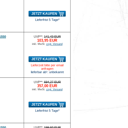
JETZT KAUFEN
Lieferfrist 5 Tage*
1550
UVP**:
141,43 EUR
103,95 EUR
inkl. MwSt.
zzgl. Versand
JETZT KAUFEN
Lieferzeit bitte per email
anfragen
lieferbar ab¹: unbekannt
UVP**:
694,27 EUR
357,00 EUR
inkl. MwSt.
zzgl. Versand
JETZT KAUFEN
Lieferfrist 5 Tage*
1550
UVP**:
199,93 EUR