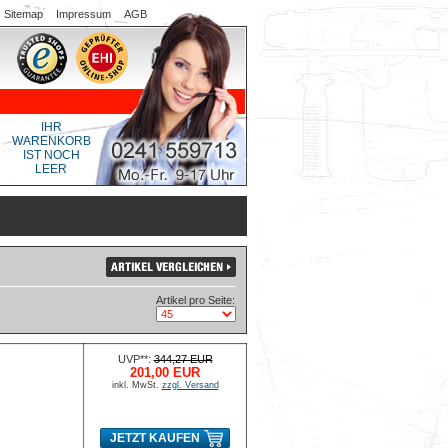
Sitemap
Impressum
AGB
IHR
WARENKORB
IST NOCH
LEER
Artikel pro Seite:
UVP**:
344,27 EUR
201,00 EUR
inkl. MwSt.
zzgl. Versand
JETZT KAUFEN