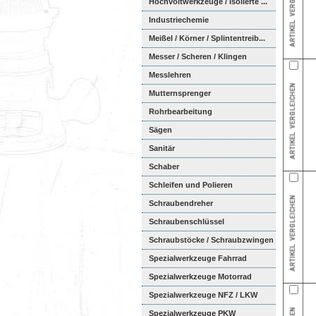
Hochvoltwerkzeuge / Isolierte ...
Industriechemie
Meißel / Körner / Splintentreib...
Messer / Scheren / Klingen
Messlehren
Mutternsprenger
Rohrbearbeitung
Sägen
Sanitär
Schaber
Schleifen und Polieren
Schraubendreher
Schraubenschlüssel
Schraubstöcke / Schraubzwingen
Spezialwerkzeuge Fahrrad
Spezialwerkzeuge Motorrad
Spezialwerkzeuge NFZ / LKW
Spezialwerkzeuge PKW