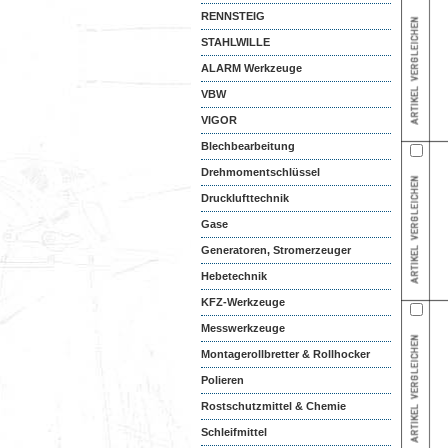
RENNSTEIG
STAHLWILLE
ALARM Werkzeuge
VBW
VIGOR
Blechbearbeitung
Drehmomentschlüssel
Drucklufttechnik
Gase
Generatoren, Stromerzeuger
Hebetechnik
KFZ-Werkzeuge
Messwerkzeuge
Montagerollbretter & Rollhocker
Polieren
Rostschutzmittel & Chemie
Schleifmittel