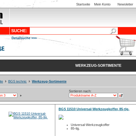
Startseite
Mein Konto
Newsletter
SUCHE:
Detailsuche >>>
WERKZEUG-SORTIMENTE
ite
BGS technic
Werkzeug-Sortimente
Sortieren nach:
BGS 11510 Universal-Werkzeugkoffer, 85-tlg.
Universal-Werkzeugkoffer
85-tlg.