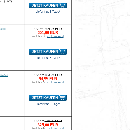
mm (1/2")
JETZT KAUFEN
Lieferfrist 5 Tage*
9tlg
UVP**:
494,27 EUR
351,00 EUR
inkl. MwSt.
zzgl. Versand
JETZT KAUFEN
Lieferfrist 5 Tage*
15501
UVP**:
153,27 EUR
94,95 EUR
inkl. MwSt.
zzgl. Versand
JETZT KAUFEN
Lieferfrist 5 Tage*
UVP**:
570,00 EUR
325,00 EUR
inkl. MwSt.
zzgl. Versand