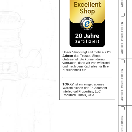
Unser Shop trägt seit mehr als
20
Jahren
das Trusted Shops
Gütesiegel. Sie können darauf
vertrauen, dass wir vor, während
und nach dem Kauf alles für Ihre
Zufriedenheit tun.
TORX®
ist ein eingetragenes
Warenzeichen der Fa.Acument
Intellectual Properties, LLC
Rockford, Illinois, USA.