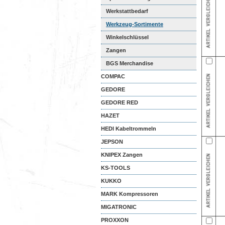
Werkstattbedarf
Werkzeug-Sortimente
Winkelschlüssel
Zangen
BGS Merchandise
COMPAC
GEDORE
GEDORE RED
HAZET
HEDI Kabeltrommeln
JEPSON
KNIPEX Zangen
KS-TOOLS
KUKKO
MARK Kompressoren
MIGATRONIC
PROXXON