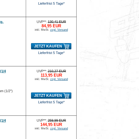
Lieferfrist 5 Tage*
lg.
UVP**:
130,41 EUR
84,95 EUR
inkl. MwSt.
zzgl. Versand
JETZT KAUFEN
Lieferfrist 5 Tage*
(1/4
UVP**:
210,27 EUR
113,95 EUR
inkl. MwSt.
zzgl. Versand
mm (1/2")
JETZT KAUFEN
Lieferfrist 5 Tage*
(1/4
UVP**:
259,99 EUR
144,95 EUR
inkl. MwSt.
zzgl. Versand