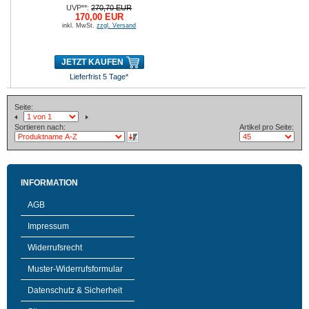
UVP**:
270,70 EUR
170,00 EUR
inkl. MwSt.
zzgl. Versand
JETZT KAUFEN
Lieferfrist 5 Tage*
Seite:
Sortieren nach:
Artikel pro Seite:
INFORMATION
AGB
Impressum
Widerrufsrecht
Muster-Widerrufsformular
Datenschutz & Sicherheit