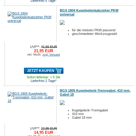
Lieferfrist 5 Tage*
BGS 1804 Kugelgelenkabzieher PKW
universal
für die meisten PKW passend
geschmiedeter Werkzeugstahl
UVP**:
41,55 EUR
21,95 EUR
inkl. MwSt.
zzgl. Versand
JETZT KAUFEN
Sofort lieferbar: > 5 Stk
Lieferfrist 2 Tage*
BGS 1805 Kugelgelenk-Trenngabel, 410 mm,
Gabel 18
Kugelgelenk-Trenngabel
410 mm
Gabel 18 mm
UVP**:
22,85 EUR
14,95 EUR