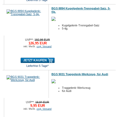
Lieferfrist 5 Tage*
BGS 8894 Kugelgelenk-Trenngabel-Satz, 5-
tlg.
Kugelgelenk-Trenngabel-Satz
5-tlg.
UVP**:
192,98 EUR
126,95 EUR
inkl. MwSt.
zzgl. Versand
JETZT KAUFEN
Lieferfrist 5 Tage*
BGS 9031 Traggelenk-Werkzeug, für Audi
Traggelenk-Werkzeug
für Audi
UVP**:
19,84 EUR
9,95 EUR
inkl. MwSt.
zzgl. Versand