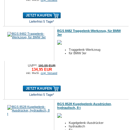
inkl. MwSt.
zzgl. Versand
JETZT KAUFEN
Lieferfrist 5 Tage*
BGS 8482 Traggelenk-Werkzeug, für BMW
3er
Traggelenk-Werkzeug
für BMW 3er
UVP**:
191,55 EUR
134,95 EUR
inkl. MwSt.
zzgl. Versand
JETZT KAUFEN
Lieferfrist 5 Tage*
BGS 8528 Kugelgelenk-Ausdrücker,
hydraulisch, 8 t
Kugelgelenk-Ausdrücker
hydraulisch
8 t