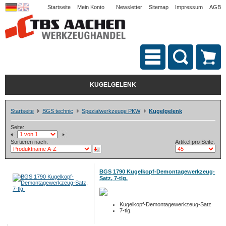
Startseite
Mein Konto
Newsletter
Sitemap
Impressum
AGB
KUGELGELENK
Startseite
BGS technic
Spezialwerkzeuge PKW
Kugelgelenk
Seite:
Sortieren nach:
Artikel pro Seite:
BGS 1790 Kugelkopf-Demontagewerkzeug-
Satz, 7-tlg.
Kugelkopf-Demontagewerkzeug-Satz
7-tlg.