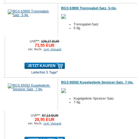
BGS 63800 Trenngabel-Satz, 5-tlg.
Trenngabel-Satz
5-tlg.
UVP**:
109,27 EUR
73,95 EUR
inkl. MwSt.
zzgl. Versand
JETZT KAUFEN
Lieferfrist 5 Tage*
BGS 65592 Kugelgelenk-Spreizer-Satz, 7-tlg.
Kugelgelenk-Spreizer-Satz
7-tlg.
UVP**:
87,13 EUR
28,95 EUR
inkl. MwSt.
zzgl. Versand