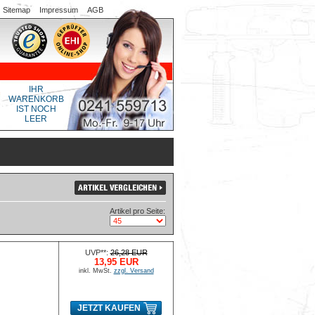
Sitemap
Impressum
AGB
IHR
WARENKORB
IST NOCH
LEER
Artikel pro Seite:
UVP**:
26,28 EUR
13,95 EUR
inkl. MwSt.
zzgl. Versand
JETZT KAUFEN