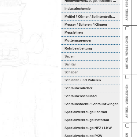
Hochvoltwerkzeuge / Isolierte ...
Industriechemie
Meißel / Körner / Splintentreib...
Messer / Scheren / Klingen
Messlehren
Mutternsprenger
Rohrbearbeitung
Sägen
Sanitär
Schaber
Schleifen und Polieren
Schraubendreher
Schraubenschlüssel
Schraubstöcke / Schraubzwingen
Spezialwerkzeuge Fahrrad
Spezialwerkzeuge Motorrad
Spezialwerkzeuge NFZ / LKW
Spezialwerkzeuge PKW