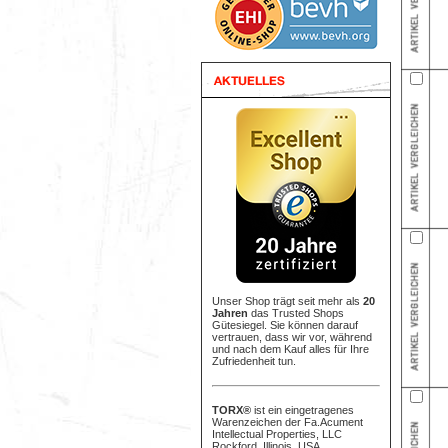
Unser Shop trägt seit mehr als
20
Jahren
das Trusted Shops
Gütesiegel. Sie können darauf
vertrauen, dass wir vor, während
und nach dem Kauf alles für Ihre
Zufriedenheit tun.
TORX®
ist ein eingetragenes
Warenzeichen der Fa.Acument
Intellectual Properties, LLC
Rockford, Illinois, USA.