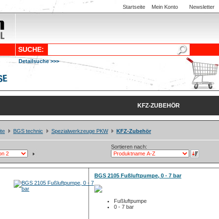
Startseite
Mein Konto
Newsletter
SUCHE:
Detailsuche >>>
KFZ-ZUBEHÖR
ite
BGS technic
Spezialwerkzeuge PKW
KFZ-Zubehör
Sortieren nach:
BGS 2105 Fußluftpumpe, 0 - 7 bar
Fußluftpumpe
0 - 7 bar