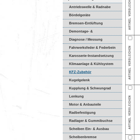
Antriebswelle & Radnabe
Bördelgeräte
Bremsen-Entlüftung
Demontage- &
Montagewerkzeuge
Diagnose / Messung
Fahrwerksfeder & Federbein
Karosserie-Instandsetzung
Klimaanlage & Kühlsystem
KFZ-Zubehör
Kugelgelenk
Kupplung & Schwungrad
Lenkung
Motor & Anbauteile
Radbefestigung
Radlager & Gummibuchse
Scheiben Ein- & Ausbau
Scheibenbremse