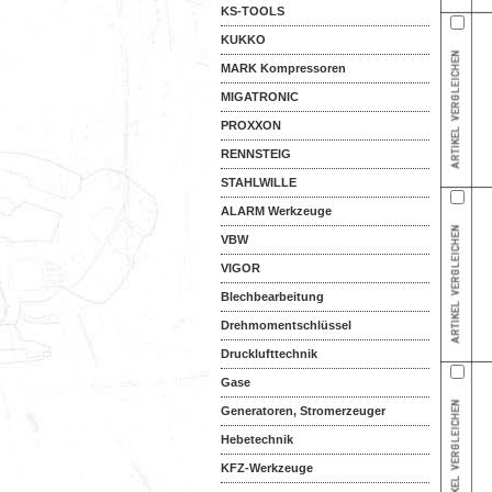
KS-TOOLS
KUKKO
MARK Kompressoren
MIGATRONIC
PROXXON
RENNSTEIG
STAHLWILLE
ALARM Werkzeuge
VBW
VIGOR
Blechbearbeitung
Drehmomentschlüssel
Drucklufttechnik
Gase
Generatoren, Stromerzeuger
Hebetechnik
KFZ-Werkzeuge