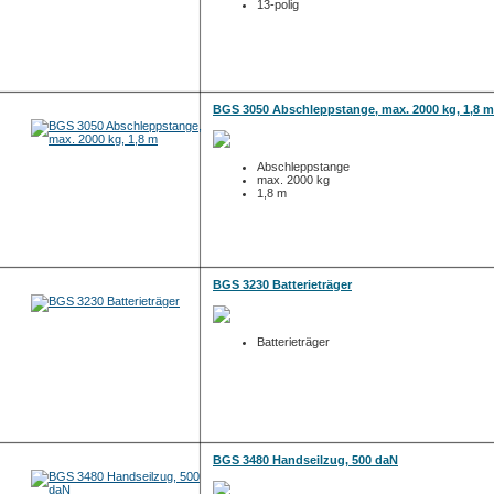
13-polig
BGS 3050 Abschleppstange, max. 2000 kg, 1,8 m
Abschleppstange
max. 2000 kg
1,8 m
BGS 3230 Batterieträger
Batterieträger
BGS 3480 Handseilzug, 500 daN