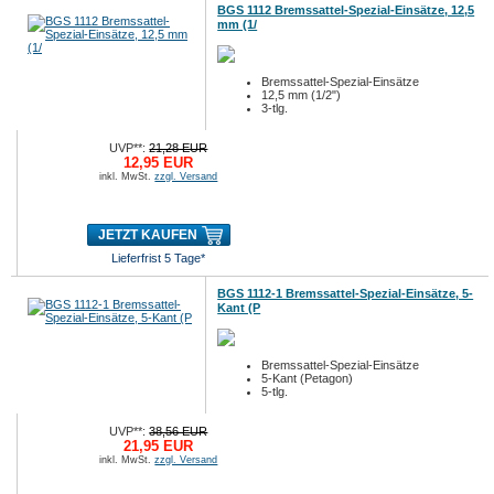
BGS 1112 Bremssattel-Spezial-Einsätze, 12,5
mm (1/
Bremssattel-Spezial-Einsätze
12,5 mm (1/2")
3-tlg.
UVP**:
21,28 EUR
12,95 EUR
inkl. MwSt.
zzgl. Versand
JETZT KAUFEN
Lieferfrist 5 Tage*
BGS 1112-1 Bremssattel-Spezial-Einsätze, 5-
Kant (P
Bremssattel-Spezial-Einsätze
5-Kant (Petagon)
5-tlg.
UVP**:
38,56 EUR
21,95 EUR
inkl. MwSt.
zzgl. Versand