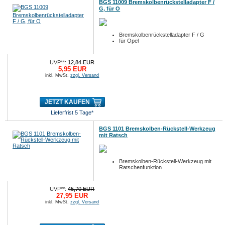
BGS 11009 Bremskolbenrückstelladapter F /
G, für O
Bremskolbenrückstelladapter F / G
für Opel
UVP**:
12,84 EUR
5,95 EUR
inkl. MwSt.
zzgl. Versand
JETZT KAUFEN
Lieferfrist 5 Tage*
BGS 1101 Bremskolben-Rückstell-Werkzeug
mit Ratsch
Bremskolben-Rückstell-Werkzeug mit
Ratschenfunktion
UVP**:
45,70 EUR
27,95 EUR
inkl. MwSt.
zzgl. Versand