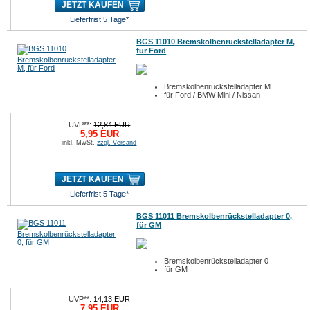
JETZT KAUFEN
Lieferfrist 5 Tage*
BGS 11010 Bremskolbenrückstelladapter M,
für Ford
Bremskolbenrückstelladapter M
für Ford / BMW Mini / Nissan
UVP**:
12,84 EUR
5,95 EUR
inkl. MwSt.
zzgl. Versand
JETZT KAUFEN
Lieferfrist 5 Tage*
BGS 11011 Bremskolbenrückstelladapter 0,
für GM
Bremskolbenrückstelladapter 0
für GM
UVP**:
14,13 EUR
7,95 EUR