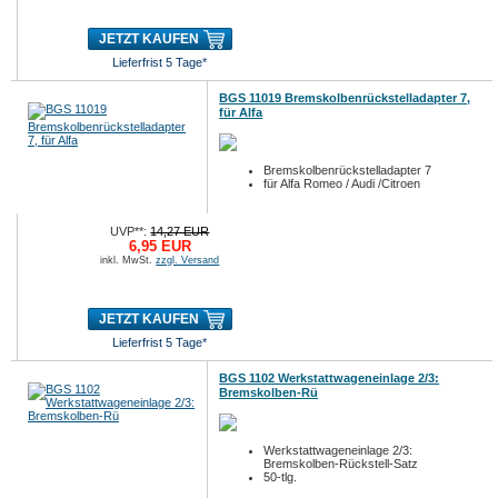
JETZT KAUFEN
Lieferfrist 5 Tage*
BGS 11019 Bremskolbenrückstelladapter 7,
für Alfa
Bremskolbenrückstelladapter 7
für Alfa Romeo / Audi /Citroen
UVP**:
14,27 EUR
6,95 EUR
inkl. MwSt.
zzgl. Versand
JETZT KAUFEN
Lieferfrist 5 Tage*
BGS 1102 Werkstattwageneinlage 2/3:
Bremskolben-Rü
Werkstattwageneinlage 2/3:
Bremskolben-Rückstell-Satz
50-tlg.