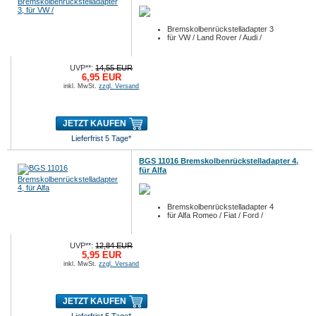
Bremskolbenrückstelladapter 3
für VW / Land Rover / Audi /
UVP**:
14,55 EUR
6,95 EUR
inkl. MwSt.
zzgl. Versand
JETZT KAUFEN
Lieferfrist 5 Tage*
BGS 11016 Bremskolbenrückstelladapter 4,
für Alfa
Bremskolbenrückstelladapter 4
für Alfa Romeo / Fiat / Ford /
UVP**:
12,84 EUR
5,95 EUR
inkl. MwSt.
zzgl. Versand
JETZT KAUFEN