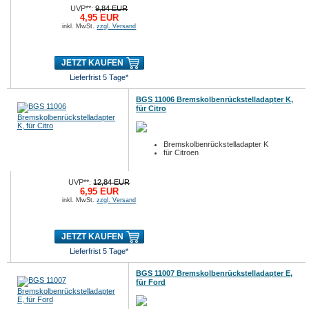
UVP**:
9,84 EUR
4,95 EUR
inkl. MwSt.
zzgl. Versand
JETZT KAUFEN
Lieferfrist 5 Tage*
BGS 11006 Bremskolbenrückstelladapter K,
für Citro
Bremskolbenrückstelladapter K
für Citroen
UVP**:
12,84 EUR
6,95 EUR
inkl. MwSt.
zzgl. Versand
JETZT KAUFEN
Lieferfrist 5 Tage*
BGS 11007 Bremskolbenrückstelladapter E,
für Ford