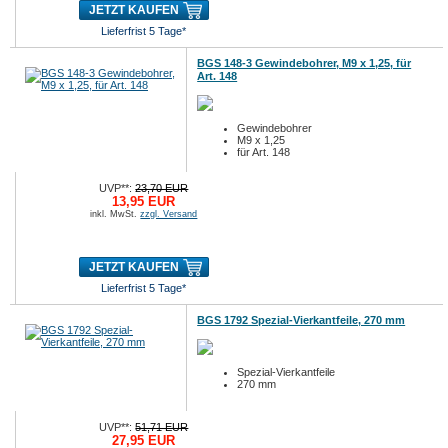
JETZT KAUFEN
Lieferfrist 5 Tage*
BGS 148-3 Gewindebohrer, M9 x 1,25, für
Art. 148
Gewindebohrer
M9 x 1,25
für Art. 148
UVP**:
23,70 EUR
13,95 EUR
inkl. MwSt.
zzgl. Versand
JETZT KAUFEN
Lieferfrist 5 Tage*
BGS 1792 Spezial-Vierkantfeile, 270 mm
Spezial-Vierkantfeile
270 mm
UVP**:
51,71 EUR
27,95 EUR