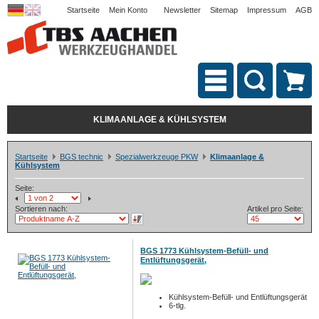
Startseite
Mein Konto
Newsletter
Sitemap
Impressum
AGB
KLIMAANLAGE & KÜHLSYSTEM
Startseite
BGS technic
Spezialwerkzeuge PKW
Klimaanlage &
Kühlsystem
Seite:
Sortieren nach:
Artikel pro Seite:
BGS 1773 Kühlsystem-Befüll- und
Entlüftungsgerät,
Kühlsystem-Befüll- und Entlüftungsgerät
6-tlg.