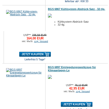
lieferbar ab¹: KW 33
BGS 6867 Kühlsystem-Abdrück-Satz , 32-tlg.
Kühlsystem-Abdrück-Satz
32-tlg.
UVP**:
235,56 EUR
164,00 EUR
inkl. MwSt.
zzgl. Versand
JETZT KAUFEN
Lieferfrist 5 Tage*
BGS 6897 Entriegelungswerkzeug für
Klimaanlagen-Le
UVP**:
76,12 EUR
42,95 EUR
inkl. MwSt.
zzgl. Versand
JETZT KAUFEN