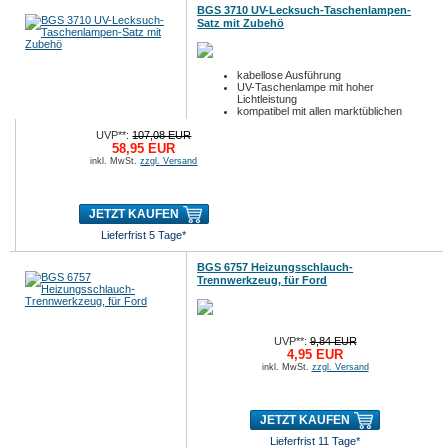
BGS 3710 UV-Lecksuch-Taschenlampen-
Satz mit Zubehö
kabellose Ausführung
UV-Taschenlampe mit hoher
Lichtleistung
kompatibel mit allen marktüblichen
Lecksuchadditiven
UVP**:
107,08 EUR
58,95 EUR
inkl. MwSt.
zzgl. Versand
JETZT KAUFEN
Lieferfrist 5 Tage*
BGS 6757 Heizungsschlauch-
Trennwerkzeug, für Ford
UVP**:
9,84 EUR
4,95 EUR
inkl. MwSt.
zzgl. Versand
JETZT KAUFEN
Lieferfrist 11 Tage*