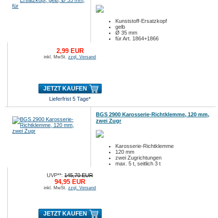
Kunststoff-Ersatzkopf
gelb
Ø 35 mm
für Art. 1864+1866
2,99 EUR
inkl. MwSt.
zzgl. Versand
JETZT KAUFEN
Lieferfrist 5 Tage*
BGS 2900 Karosserie-Richtklemme, 120 mm,
zwei Zugr
Karosserie-Richtklemme
120 mm
zwei Zugrichtungen
max. 5 t, seitlich 3 t
UVP**:
145,70 EUR
94,95 EUR
inkl. MwSt.
zzgl. Versand
JETZT KAUFEN