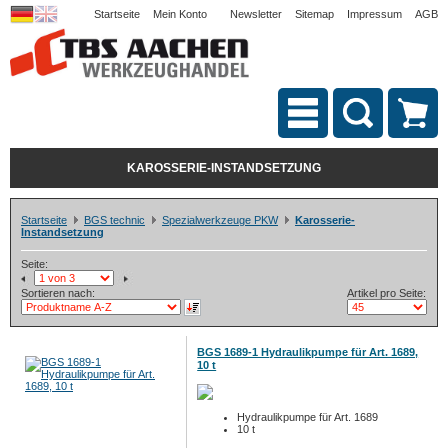
Startseite
Mein Konto
Newsletter
Sitemap
Impressum
AGB
KAROSSERIE-INSTANDSETZUNG
Startseite
BGS technic
Spezialwerkzeuge PKW
Karosserie-
Instandsetzung
Seite:
Sortieren nach:
Artikel pro Seite:
BGS 1689-1 Hydraulikpumpe für Art. 1689,
10 t
Hydraulikpumpe für Art. 1689
10 t