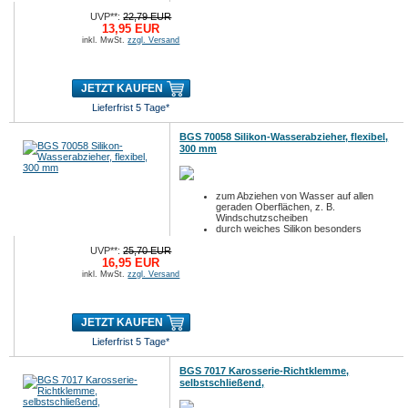
UVP**:
22,79 EUR
13,95 EUR
inkl. MwSt.
zzgl. Versand
JETZT KAUFEN
Lieferfrist 5 Tage*
BGS 70058 Silikon-Wasserabzieher, flexibel,
300 mm
zum Abziehen von Wasser auf allen
geraden Oberflächen, z. B.
Windschutzscheiben
durch weiches Silikon besonders
schonend für Oberflächen
UVP**:
25,70 EUR
k...
16,95 EUR
inkl. MwSt.
zzgl. Versand
JETZT KAUFEN
Lieferfrist 5 Tage*
BGS 7017 Karosserie-Richtklemme,
selbstschließend,