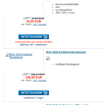
Karosseriefeilenblatt
fein
schräg gefräst
350 x 35 x 4 mm
UVP**:
62,56 EUR
43,95 EUR
inkl. MwSt.
zzgl. Versand
JETZT KAUFEN
Lieferzeit bitte per email anfragen
lieferbar ab¹: unbekannt
BGS 3525 Kotflügel-Bördelgerät
Kotflügel-Bördelgerät
UVP**:
166,27 EUR
106,95 EUR
inkl. MwSt.
zzgl. Versand
JETZT KAUFEN
Lieferfrist 5 Tage*