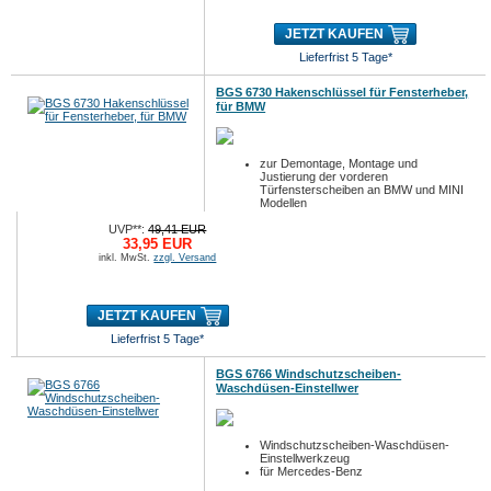
JETZT KAUFEN
Lieferfrist 5 Tage*
BGS 6730 Hakenschlüssel für Fensterheber,
für BMW
zur Demontage, Montage und
Justierung der vorderen
Türfensterscheiben an BMW und MINI
Modellen
MINI Cooper und Cooper S
UVP**:
49,41 EUR
R50, R53, R52 (2002-2008...
33,95 EUR
inkl. MwSt.
zzgl. Versand
JETZT KAUFEN
Lieferfrist 5 Tage*
BGS 6766 Windschutzscheiben-
Waschdüsen-Einstellwer
Windschutzscheiben-Waschdüsen-
Einstellwerkzeug
für Mercedes-Benz