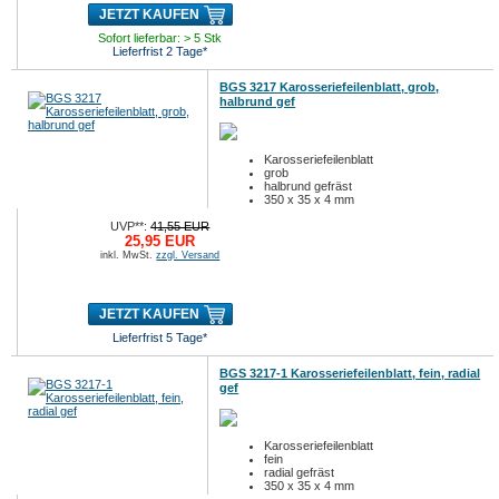
JETZT KAUFEN
Sofort lieferbar: > 5 Stk
Lieferfrist 2 Tage*
BGS 3217 Karosseriefeilenblatt, grob,
halbrund gef
Karosseriefeilenblatt
grob
halbrund gefräst
350 x 35 x 4 mm
UVP**:
41,55 EUR
25,95 EUR
inkl. MwSt.
zzgl. Versand
JETZT KAUFEN
Lieferfrist 5 Tage*
BGS 3217-1 Karosseriefeilenblatt, fein, radial
gef
Karosseriefeilenblatt
fein
radial gefräst
350 x 35 x 4 mm