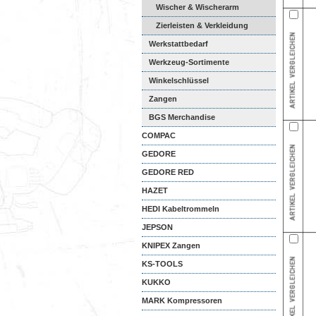
Wischer & Wischerarm
Zierleisten & Verkleidung
Werkstattbedarf
Werkzeug-Sortimente
Winkelschlüssel
Zangen
BGS Merchandise
COMPAC
GEDORE
GEDORE RED
HAZET
HEDI Kabeltrommeln
JEPSON
KNIPEX Zangen
KS-TOOLS
KUKKO
MARK Kompressoren