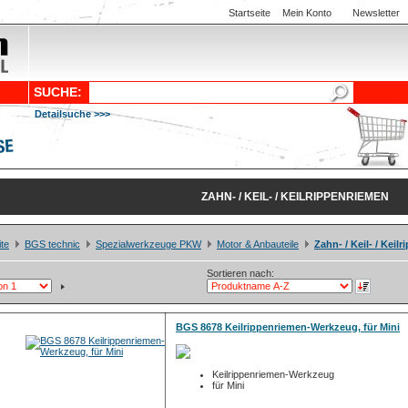
Startseite
Mein Konto
Newsletter
SUCHE:
Detailsuche >>>
ZAHN- / KEIL- / KEILRIPPENRIEMEN
ite
BGS technic
Spezialwerkzeuge PKW
Motor & Anbauteile
Zahn- / Keil- / Keil
Sortieren nach:
BGS 8678 Keilrippenriemen-Werkzeug, für Mini
Keilrippenriemen-Werkzeug
für Mini