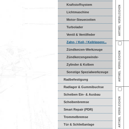
Reparatur
Kraftstoffsystem
Lichtmaschine
Motor-Steuerzeiten
Turbolader
Ventil & Ventilfeder
Zahn- / Keil- / Keilrippenr...
Zündkerzen-Werkzeuge
Zündkerzengewinde-
Reparatur
Zylinder & Kolben
Sonstige Spezialwerkzeuge
Radbefestigung
Radlager & Gummibuchse
Scheiben Ein- & Ausbau
Scheibenbremse
Smart Repair (PDR)
Trommelbremse
Tür & Schließanlage