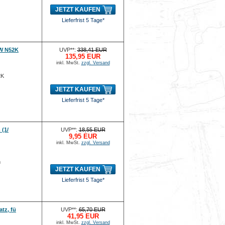
JETZT KAUFEN
Lieferfrist 5 Tage*
MW N52K
UVP**:
338,41 EUR
135,95 EUR
inkl. MwSt.
zzgl. Versand
2K
JETZT KAUFEN
Lieferfrist 5 Tage*
 (1/
UVP**:
18,55 EUR
9,95 EUR
inkl. MwSt.
zzgl. Versand
m
JETZT KAUFEN
Lieferfrist 5 Tage*
tz, fü
UVP**:
65,70 EUR
41,95 EUR
inkl. MwSt.
zzgl. Versand