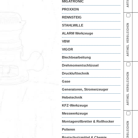
MIGATRONIC
PROXXON
RENNSTEIG
STAHLWILLE
ALARM Werkzeuge
VBW
VIGOR
Blechbearbeitung
Drehmomentschlüssel
Drucklufttechnik
Gase
Generatoren, Stromerzeuger
Hebetechnik
KFZ-Werkzeuge
Messwerkzeuge
Montagerollbretter & Rollhocker
Polieren
Rostschutzmittel & Chemie