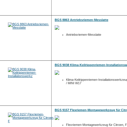
BGS 8863 Antriebsriemen-Messlatte
Antriebsriemen-Messlatte
BGS 9038 Klima-Keilrippenriemen-Installations
Klima-Keilrippenriemen-Installationswerkz
/ MINI W17
BGS 9157 Flexriemen-Montagewerkzeug für Citr
Flexriemen-Montagewerkzeug für Citroen, Fi