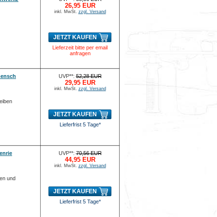
26,95 EUR
inkl. MwSt.
zzgl. Versand
JETZT KAUFEN
Lieferzeit bitte per email
anfragen
mensch
UVP**:
52,28 EUR
29,95 EUR
inkl. MwSt.
zzgl. Versand
eiben
JETZT KAUFEN
Lieferfrist 5 Tage*
enrie
UVP**:
70,56 EUR
44,95 EUR
inkl. MwSt.
zzgl. Versand
men und
JETZT KAUFEN
Lieferfrist 5 Tage*