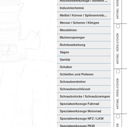
Hochvoltwerkzeuge / Isolierte ...
Industriechemie
Meißel / Körner / Splintentreib...
Messer / Scheren / Klingen
Messlehren
Mutternsprenger
Rohrbearbeitung
Sägen
Sanitär
Schaber
Schleifen und Polieren
Schraubendreher
Schraubenschlüssel
Schraubstöcke / Schraubzwingen
Spezialwerkzeuge Fahrrad
Spezialwerkzeuge Motorrad
Spezialwerkzeuge NFZ / LKW
Spezialwerkzeuge PKW