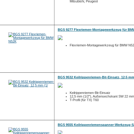
Mitsubishi, Peugeot
BGS 9277 Flexriemen-Montagewerkzeug für B
Flexriemen-Montagewerkzeug für BMW N5
BGS 9532 Keilrippenriemen-Bit-Einsatz, 12,5 mm
Keilrippenriemen-Bit-Einsatz
12,5 mm (1/2"), Außensechskant SW 22 m
T-Profil (für TX) T60
BGS 9555 Keilrippenriemenspanner-Werkzeug-Sa