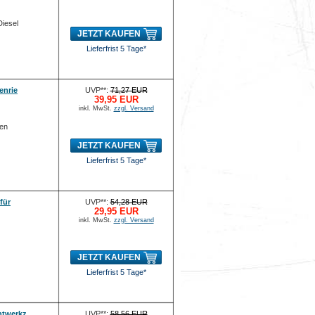
Diesel
JETZT KAUFEN
Lieferfrist 5 Tage*
enrie
UVP**:
71,27 EUR
39,95 EUR
inkl. MwSt.
zzgl. Versand
men
JETZT KAUFEN
Lieferfrist 5 Tage*
für
UVP**:
54,28 EUR
29,95 EUR
inkl. MwSt.
zzgl. Versand
JETZT KAUFEN
Lieferfrist 5 Tage*
htwerkz
UVP**:
58,56 EUR