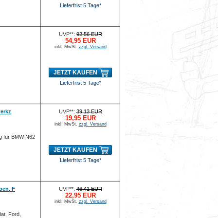
Lieferfrist 5 Tage*
UVP**:
92,56 EUR
54,95 EUR
inkl. MwSt.
zzgl. Versand
JETZT KAUFEN
Lieferfrist 5 Tage*
werkz
UVP**:
39,13 EUR
19,95 EUR
inkl. MwSt.
zzgl. Versand
eug für BMW N62
JETZT KAUFEN
Lieferfrist 5 Tage*
oen, F
UVP**:
46,41 EUR
22,95 EUR
inkl. MwSt.
zzgl. Versand
at, Ford,