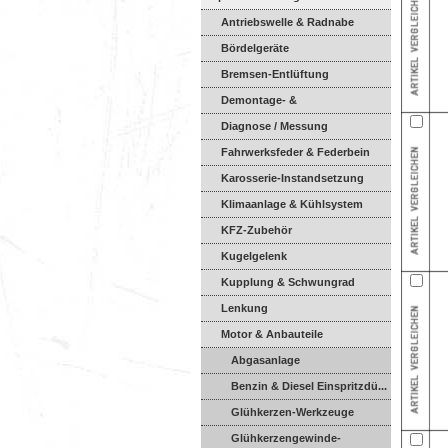
Antriebswelle & Radnabe
Bördelgeräte
Bremsen-Entlüftung
Demontage- &
Montagewerkzeuge
Diagnose / Messung
Fahrwerksfeder & Federbein
Karosserie-Instandsetzung
Klimaanlage & Kühlsystem
KFZ-Zubehör
Kugelgelenk
Kupplung & Schwungrad
Lenkung
Motor & Anbauteile
Abgasanlage
Benzin & Diesel Einspritzdü...
Glühkerzen-Werkzeuge
Glühkerzengewinde-