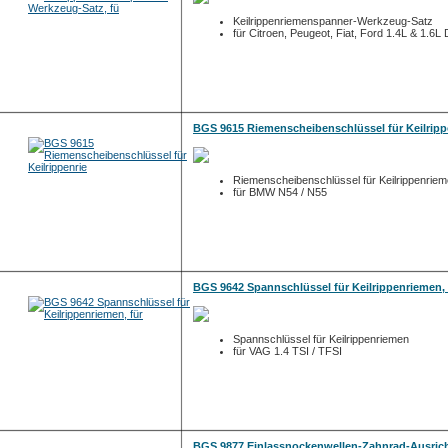
Keilrippenriemenspanner-Werkzeug-Satz
für Citroen, Peugeot, Fiat, Ford 1.4L & 1.6L 
BGS 9615 Riemenscheibenschlüssel für Keilripp
Riemenscheibenschlüssel für Keilrippenrie
für BMW N54 / N55
BGS 9642 Spannschlüssel für Keilrippenriemen, 
Spannschlüssel für Keilrippenriemen
für VAG 1.4 TSI / TFSI
BGS 9877 Einlassnockenwellen-Zahnrad-Ausric