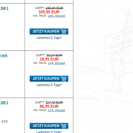
 SW 1
UVP**:
165,84 EUR
105,95 EUR
inkl. MwSt.
zzgl. Versand
JETZT KAUFEN
Lieferfrist 5 Tage*
14 mm
UVP**:
32,27 EUR
18,95 EUR
inkl. MwSt.
zzgl. Versand
JETZT KAUFEN
Lieferfrist 5 Tage*
 SW 1
UVP**:
117,42 EUR
86,95 EUR
inkl. MwSt.
zzgl. Versand
- E18
JETZT KAUFEN
Lieferfrist 5 Tage*