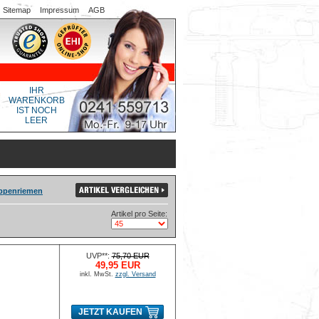
Sitemap
Impressum
AGB
IHR
WARENKORB
IST NOCH
LEER
rippenriemen
Artikel pro Seite:
UVP**:
75,70 EUR
49,95 EUR
inkl. MwSt.
zzgl. Versand
JETZT KAUFEN