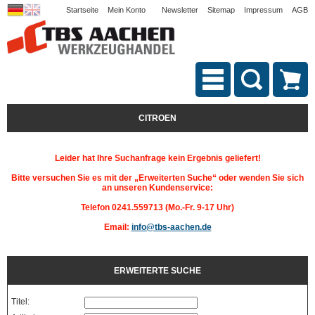
Startseite
Mein Konto
Newsletter
Sitemap
Impressum
AGB
CITROEN
Leider hat Ihre Suchanfrage kein Ergebnis geliefert!
Bitte versuchen Sie es mit der „Erweiterten Suche“ oder wenden Sie sich
an unseren Kundenservice:
Telefon 0241.559713 (Mo.-Fr. 9-17 Uhr)
Email:
info@tbs-aachen.de
ERWEITERTE SUCHE
Titel: