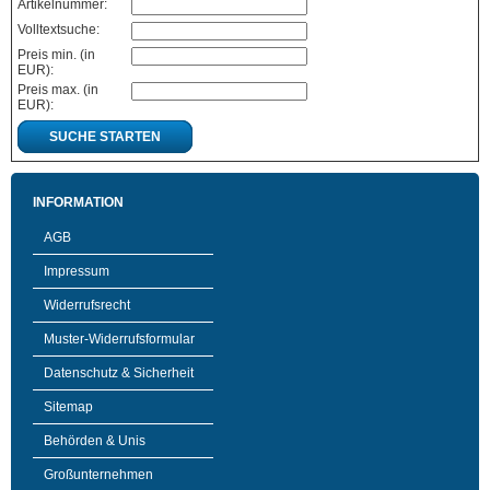
Artikelnummer:
Volltextsuche:
Preis min. (in
EUR):
Preis max. (in
EUR):
SUCHE STARTEN
INFORMATION
AGB
Impressum
Widerrufsrecht
Muster-Widerrufsformular
Datenschutz & Sicherheit
Sitemap
Behörden & Unis
Großunternehmen