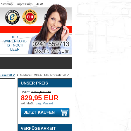
Sitemap
Impressum
AGB
IHR
WARENKORB
IST NOCH
LEER
ssel 28 Z
Gedore 8798-46 Maulvorsatz 28 Z
UNSER PREIS
UVP**:
1.276,63 EUR
829,95 EUR
inkl. MwSt.
zzgl. Versand
JETZT KAUFEN
VERFÜGBARKEIT