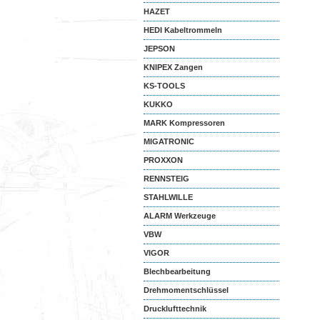
HAZET
HEDI Kabeltrommeln
JEPSON
KNIPEX Zangen
KS-TOOLS
KUKKO
MARK Kompressoren
MIGATRONIC
PROXXON
RENNSTEIG
STAHLWILLE
ALARM Werkzeuge
VBW
VIGOR
Blechbearbeitung
Drehmomentschlüssel
Drucklufttechnik