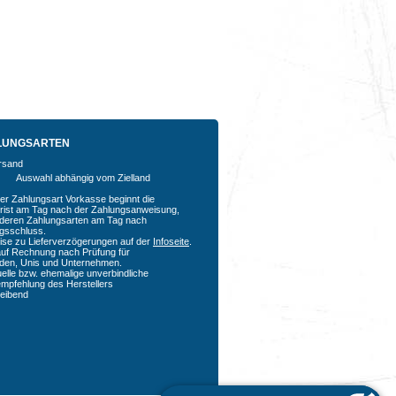
LUNGSARTEN
Auswahl abhängig vom Zielland
der Zahlungsart Vorkasse beginnt die
rfrist am Tag nach der Zahlungsanweisung,
nderen Zahlungsarten am Tag nach
agsschluss.
ise zu Lieferverzögerungen auf der
Infoseite
.
auf Rechnung nach Prüfung für
den, Unis und Unternehmen.
uelle bzw. ehemalige unverbindliche
empfehlung des Herstellers
bleibend