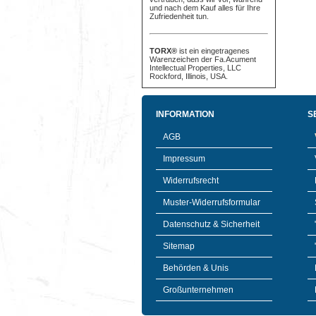
und nach dem Kauf alles für Ihre
Zufriedenheit tun.
TORX®
ist ein eingetragenes
Warenzeichen der Fa.Acument
Intellectual Properties, LLC
Rockford, Illinois, USA.
INFORMATION
S
AGB
Impressum
Widerrufsrecht
Muster-Widerrufsformular
Datenschutz & Sicherheit
Sitemap
Behörden & Unis
Großunternehmen