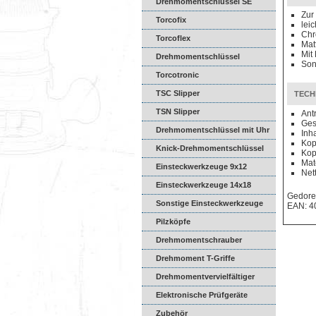
Drehmomentschlüssel SE
Zur
Torcofix
lei
Chr
Torcoflex
Mat
Mit
Drehmomentschlüssel
Son
DREMASTER
Torcotronic
TSC Slipper
TECH
TSN Slipper
Ant
Ges
Drehmomentschlüssel mit Uhr
Inha
Kop
Knick-Drehmomentschlüssel
Kop
Mat
Einsteckwerkzeuge 9x12
Net
Einsteckwerkzeuge 14x18
Gedore
Sonstige Einsteckwerkzeuge
EAN: 4
Pilzköpfe
Drehmomentschrauber
Drehmoment T-Griffe
Drehmomentvervielfältiger
Elektronische Prüfgeräte
Zubehör