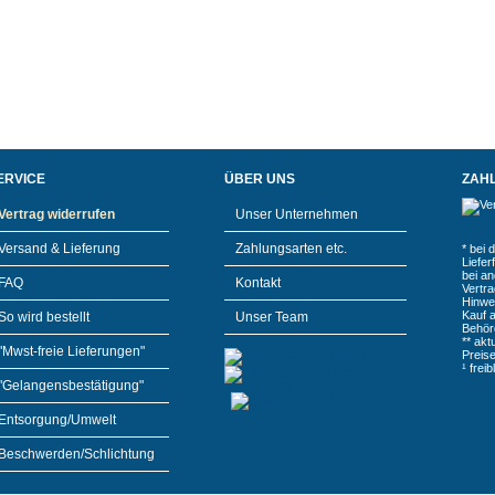
ERVICE
ÜBER UNS
ZAH
Vertrag widerrufen
Unser Unternehmen
Versand & Lieferung
Zahlungsarten etc.
* bei 
Liefe
bei a
FAQ
Kontakt
Vertr
Hinwe
Kauf 
So wird bestellt
Unser Team
Behör
** akt
"Mwst-freie Lieferungen"
Preis
¹ frei
"Gelangensbestätigung"
Entsorgung/Umwelt
Beschwerden/Schlichtung