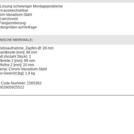
 Lösung schwieriger Montageprobleme
cht auswechselbar
om-Vanadium-Stahl
t verchromt
 Fangarretierung
dergrößen auf Anfrage
NISCHE MERKMALE:
riebsaufnahme, Zapfen-Ø: 28 mm
amtbreite [mm]: 99 mm
lt (Anzahl Stück): 1
fbreite 2 [mm]: 99 mm
fhöhe 2 [mm]: 20 mm
erial: Chrom-Vanadium-Stahl
to-Gewicht [kg]: 1,9 kg
 Code-Nummer: 1565362
002805925522