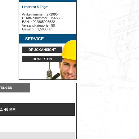
Lieferfrist 5 Tage*
Artikelnummer:
272995
H-Artikelnummer:
1565362
EAN: 4002805925522
Versandkategorie:
50
Gewicht:
1,5000 Kg
SERVICE
DRUCKANSICHT
BEWERTEN
TUNGEN
, 46 MM