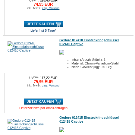
UVP**:
115,43 EUR
74,95 EUR
inkl. MwSt.
zzgl. Versand
JETZT KAUFEN
Lieferfrist 5 Tage*
Gedore 012410 Einsteckringschlüssel
012410 Captive
Inhalt (Anzahl Stück): 1
Material: Chrom-Vanadium-Stahl
Netto-Gewicht [kg]: 0,01 kg
UVP**:
117,22 EUR
75,95 EUR
inkl. MwSt.
zzgl. Versand
JETZT KAUFEN
Lieferzeit bitte per email anfragen
Gedore 012415 Einsteckringschlüssel
012415 Captive