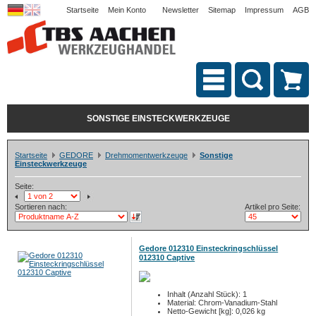
Startseite
Mein Konto
Newsletter
Sitemap
Impressum
AGB
SONSTIGE EINSTECKWERKZEUGE
Startseite
GEDORE
Drehmomentwerkzeuge
Sonstige
Einsteckwerkzeuge
Seite:
Sortieren nach:
Artikel pro Seite:
Gedore 012310 Einsteckringschlüssel
012310 Captive
Inhalt (Anzahl Stück): 1
Material: Chrom-Vanadium-Stahl
Netto-Gewicht [kg]: 0,026 kg