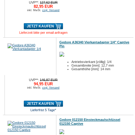
UVP**:
127,62 EUR
82,95 EUR
inkl. MwSt.
zzgl. Versand
JETZT KAUFEN
Lieferzeit bitte per email anfragen
Gedore A36340 Vierkantadapter 1/4" Captive
Pin
Antriebsvierkant [zöllig]: 1/4
Gesamtbreite [mm]: 12,7 mm
Gesamthöhe [mm]: 14 mm
UVP**:
146,87 EUR
94,95 EUR
inkl. MwSt.
zzgl. Versand
JETZT KAUFEN
Lieferfrist 5 Tage*
Gedore 012150 Einsteckmaulschlüssel
012150 Captive