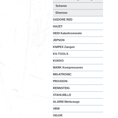
Scheren
Diverses
GEDORE RED
HAZET
HEDI Kabeltrommeln
JEPSON
KNIPEX Zangen
KS-TOOLS
KUKKO
MARK Kompressoren
MIGATRONIC
PROXXON
RENNSTEIG
STAHLWILLE
ALARM Werkzeuge
VBW
VIGOR