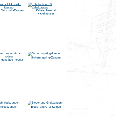
-Elektronik-Zangen
Kabelscheren &
Kabelmesser
Sicherungsring-Zangen
ngensätze modular
hmiedezangen
Biege- und Greifzangen