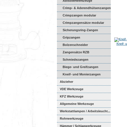
Abisolierwerkzeuge
Crimp- & Aderendhülsenzangen
Crimpzangen modular
Crimpzangensätze modular
Sicherungsring-Zangen
Gripzangen
Kneif- 
Bolzenschneider
Zangensätze RZB
Schmiedezangen
Biege- und Greifzangen
Kneif- und Monierzangen
Abzieher
VDE Werkzeuge
KFZ Werkzeuge
Allgemeine Werkzeuge
Werkstattlampen / Arbeitsleucht...
Rohrwerkzeuge
Hämmer / Schlagwerkzeuge