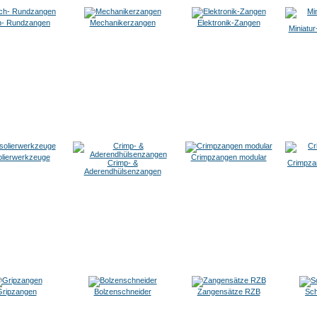
h- Rundzangen
Mechanikerzangen
Elektronik-Zangen
Miniatur
olierwerkzeuge
Crimpzangen modular
Crimp- &
Crimpza
Aderendhülsenzangen
Gripzangen
Bolzenschneider
Zangensätze RZB
Sc