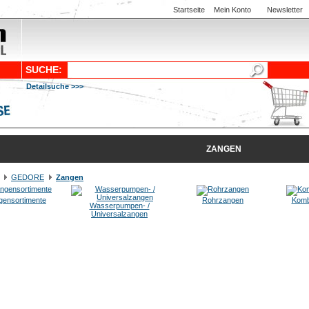
Startseite
Mein Konto
Newsletter
SUCHE:
Detailsuche >>>
ZANGEN
GEDORE
Zangen
gensortimente
Rohrzangen
Komb
Wasserpumpen- /
Universalzangen