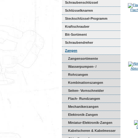
Schraubenschlüssel
Flac
Schlüsselknarren
Steckschlüssel-Programm
Kraftschrauber
Bit-Sortiment
Schraubendreher
Zangen
Zangensortimente
Wasserpumpen- /
Abis
Universalzang...
Rohrzangen
Kombinationszangen
Seiten- Vornschneider
Flach- Rundzangen
Mechanikerzangen
Elektronik-Zangen
Miniatur-Elektronik-Zangen
Kabelscheren & Kabelmesser