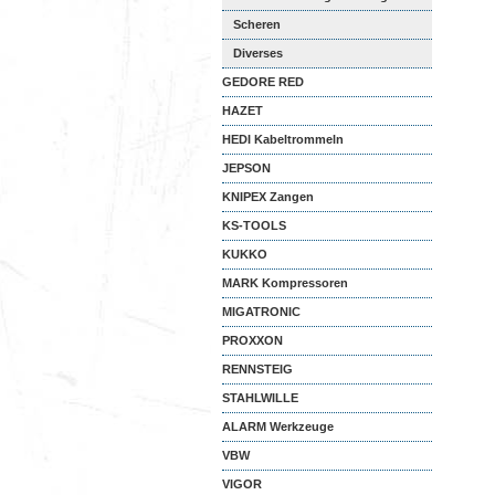
Scheren
Diverses
GEDORE RED
HAZET
HEDI Kabeltrommeln
JEPSON
KNIPEX Zangen
KS-TOOLS
KUKKO
MARK Kompressoren
MIGATRONIC
PROXXON
RENNSTEIG
STAHLWILLE
ALARM Werkzeuge
VBW
VIGOR