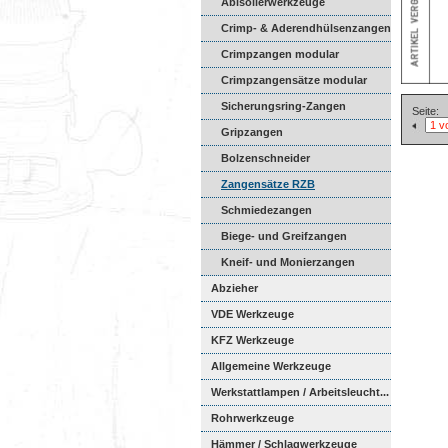
Abisolierwerkzeuge
Crimp- & Aderendhülsenzangen
Crimpzangen modular
Crimpzangensätze modular
Sicherungsring-Zangen
Seite:
Gripzangen
Bolzenschneider
Zangensätze RZB
Schmiedezangen
Biege- und Greifzangen
Kneif- und Monierzangen
Abzieher
VDE Werkzeuge
KFZ Werkzeuge
Allgemeine Werkzeuge
Werkstattlampen / Arbeitsleucht...
Rohrwerkzeuge
Hämmer / Schlagwerkzeuge