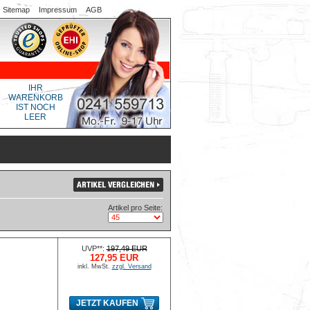
Sitemap
Impressum
AGB
IHR
WARENKORB
IST NOCH
LEER
Artikel pro Seite:
UVP**:
197,49 EUR
127,95 EUR
inkl. MwSt.
zzgl. Versand
JETZT KAUFEN