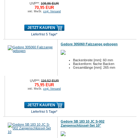
UVP**:
108,86 EUR
70,95 EUR
inkl. MwSt.
zzgl. Versand
JETZT KAUFEN
Lieferfrist 5 Tage*
Gedore 305060 Falzzange gebogen
Backenbreite [mm]: 60 mm
Backenform: flache Backen
Gesamtlänge [mm]: 265 mm
UVP**:
116,52 EUR
75,95 EUR
inkl. MwSt.
zzgl. Versand
JETZT KAUFEN
Lieferfrist 5 Tage*
Gedore SB 183 10 JC S-002
Zangenschlüssel-Set 10"