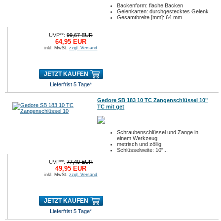
Backenform: flache Backen
Gelenkarten: durchgestecktes Gelenk
Gesamtbreite [mm]: 64 mm
UVP**:
99,67 EUR
64,95 EUR
inkl. MwSt.
zzgl. Versand
JETZT KAUFEN
Lieferfrist 5 Tage*
Gedore SB 183 10 TC Zangenschlüssel 10"
TC mit get
Schraubenschlüssel und Zange in
einem Werkzeug
metrisch und zöllig
Schlüsselweite: 10"...
UVP**:
77,40 EUR
49,95 EUR
inkl. MwSt.
zzgl. Versand
JETZT KAUFEN
Lieferfrist 5 Tage*