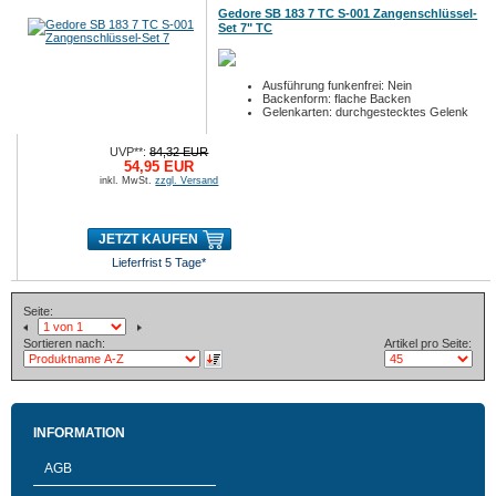
Gedore SB 183 7 TC S-001 Zangenschlüssel-
Set 7" TC
Ausführung funkenfrei: Nein
Backenform: flache Backen
Gelenkarten: durchgestecktes Gelenk
UVP**:
84,32 EUR
54,95 EUR
inkl. MwSt.
zzgl. Versand
JETZT KAUFEN
Lieferfrist 5 Tage*
Seite:
Sortieren nach:
Artikel pro Seite:
INFORMATION
AGB