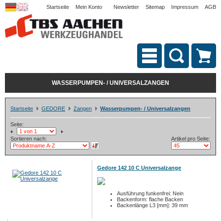
Startseite
Mein Konto
Newsletter
Sitemap
Impressum
AGB
WASSERPUMPEN- / UNIVERSALZANGEN
Startseite
GEDORE
Zangen
Wasserpumpen- / Universalzangen
Seite:
Sortieren nach:
Artikel pro Seite:
Gedore 142 10 C Universalzange
Ausführung funkenfrei: Nein
Backenform: flache Backen
Backenlänge L3 [mm]: 39 mm