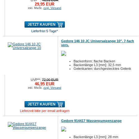
UVP**:
46,01 EUR
29,95 EUR
inkl. MwSt.
zzgl. Versand
JETZT KAUFEN
Lieferfrist 5 Tage*
Gedore 146 10 JC Universalzange 10", 7-fach
vers.
Backenform: flache Backen
Backenlänge L3 [mm]: 32,5 mm
Gelenkarten: durchgestecktes Gelenk
UVP**:
72,00 EUR
46,95 EUR
inkl. MwSt.
zzgl. Versand
JETZT KAUFEN
Lieferzeit bitte per email anfragen
Gedore 914417 Wasserpumpenzange
Backenlänge L3 [mm]: 28 mm