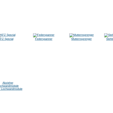
FZ Spezial
Federspanner
Mutternsprenger
Steh
r Lochwandmodule