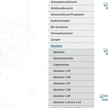
Schraubenschlüssel
Ab
Schlüsselknarren
Steckschlüssel-Programm
Kraftschrauber
Bit-Sortiment
Schraubendreher
Zangen
Abzieher
Spindeln
Ab
Sicherheitsfolie
Lagereinbau
Abzieher 1.04
Abzieher 1.06
Abzieher 1.07
Abzieher 1.08
Abzieher 1.09
Innen
Abzieher 1.10 bis 1.14