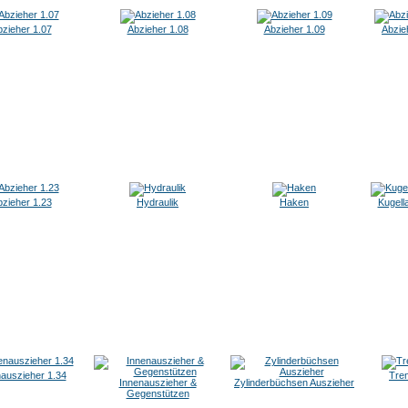
zieher 1.07
Abzieher 1.08
Abzieher 1.09
Abzie
zieher 1.23
Hydraulik
Haken
Kugell
auszieher 1.34
Tre
Innenauszieher &
Zylinderbüchsen Auszieher
Gegenstützen