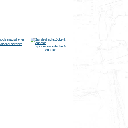
bolzenausdreher
Spindeldruckstücke &
Adapter