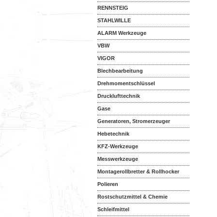
RENNSTEIG
STAHLWILLE
ALARM Werkzeuge
VBW
VIGOR
Blechbearbeitung
Drehmomentschlüssel
Drucklufttechnik
Gase
Generatoren, Stromerzeuger
Hebetechnik
KFZ-Werkzeuge
Messwerkzeuge
Montagerollbretter & Rollhocker
Polieren
Rostschutzmittel & Chemie
Schleifmittel