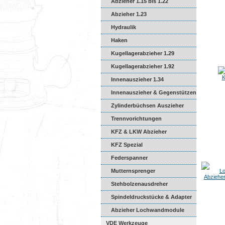
Abzieher 1.15 bis 1.22
Abzieher 1.23
Hydraulik
Haken
Kugellagerabzieher 1.29
Kugellagerabzieher 1.92
K
Innenauszieher 1.34
Innenauszieher & Gegenstützen
Zylinderbüchsen Auszieher
Trennvorichtungen
KFZ & LKW Abzieher
KFZ Spezial
Federspanner
Mutternsprenger
Abziehe
Stehbolzenausdreher
Spindeldruckstücke & Adapter
Abzieher Lochwandmodule
VDE Werkzeuge