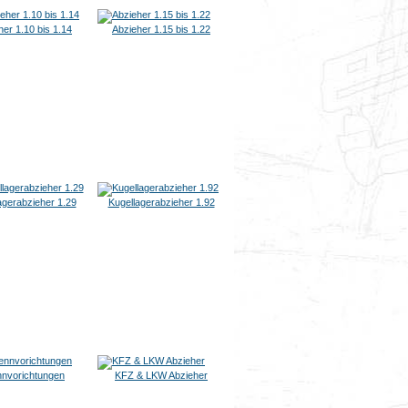
her 1.10 bis 1.14
Abzieher 1.15 bis 1.22
agerabzieher 1.29
Kugellagerabzieher 1.92
nnvorichtungen
KFZ & LKW Abzieher