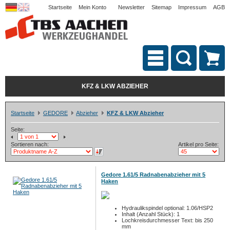
Startseite
Mein Konto
Newsletter
Sitemap
Impressum
AGB
KFZ & LKW ABZIEHER
Startseite
GEDORE
Abzieher
KFZ & LKW Abzieher
Seite:
Sortieren nach:
Artikel pro Seite:
Gedore 1.61/5 Radnabenabzieher mit 5
Haken
Hydraulikspindel optional: 1.06/HSP2
Inhalt (Anzahl Stück): 1
Lochkreisdurchmesser Text: bis 250
mm