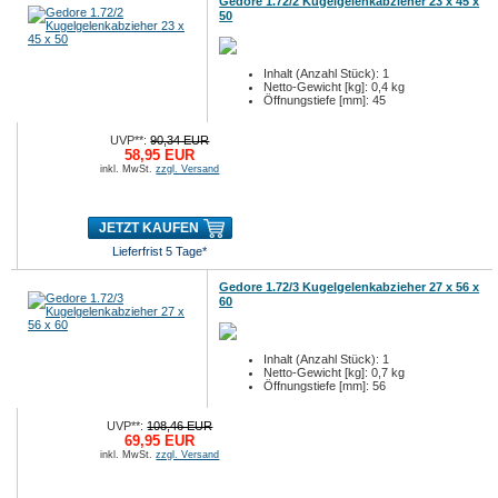
Gedore 1.72/2 Kugelgelenkabzieher 23 x 45 x
50
Inhalt (Anzahl Stück): 1
Netto-Gewicht [kg]: 0,4 kg
Öffnungstiefe [mm]: 45
UVP**:
90,34 EUR
58,95 EUR
inkl. MwSt.
zzgl. Versand
JETZT KAUFEN
Lieferfrist 5 Tage*
Gedore 1.72/3 Kugelgelenkabzieher 27 x 56 x
60
Inhalt (Anzahl Stück): 1
Netto-Gewicht [kg]: 0,7 kg
Öffnungstiefe [mm]: 56
UVP**:
108,46 EUR
69,95 EUR
inkl. MwSt.
zzgl. Versand