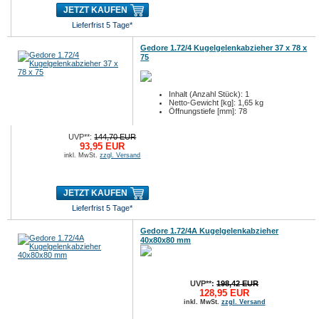
JETZT KAUFEN
Lieferfrist 5 Tage*
Gedore 1.72/4 Kugelgelenkabzieher 37 x 78 x
75
Inhalt (Anzahl Stück): 1
Netto-Gewicht [kg]: 1,65 kg
Öffnungstiefe [mm]: 78
UVP**:
144,70 EUR
93,95 EUR
inkl. MwSt.
zzgl. Versand
JETZT KAUFEN
Lieferfrist 5 Tage*
Gedore 1.72/4A Kugelgelenkabzieher
40x80x80 mm
UVP**:
198,42 EUR
128,95 EUR
inkl. MwSt.
zzgl. Versand