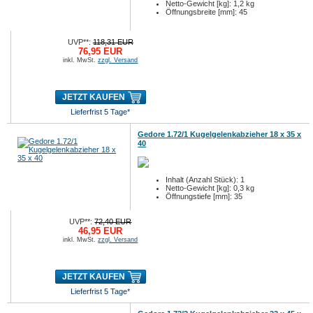
Netto-Gewicht [kg]: 1,2 kg
Öffnungsbreite [mm]: 45
UVP**:
118,31 EUR
76,95 EUR
inkl. MwSt.
zzgl. Versand
JETZT KAUFEN
Lieferfrist 5 Tage*
Gedore 1.72/1 Kugelgelenkabzieher 18 x 35 x
40
Inhalt (Anzahl Stück): 1
Netto-Gewicht [kg]: 0,3 kg
Öffnungstiefe [mm]: 35
UVP**:
72,40 EUR
46,95 EUR
inkl. MwSt.
zzgl. Versand
JETZT KAUFEN
Lieferfrist 5 Tage*