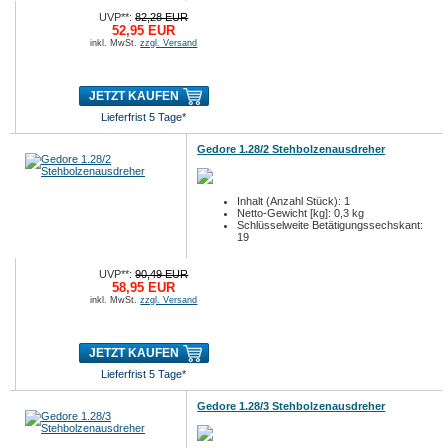
UVP**:
82,28 EUR
52,95 EUR
inkl. MwSt.
zzgl. Versand
JETZT KAUFEN
Lieferfrist 5 Tage*
Gedore 1.28/2 Stehbolzenausdreher
Inhalt (Anzahl Stück): 1
Netto-Gewicht [kg]: 0,3 kg
Schlüsselweite Betätigungssechskant:
19
UVP**:
90,49 EUR
58,95 EUR
inkl. MwSt.
zzgl. Versand
JETZT KAUFEN
Lieferfrist 5 Tage*
Gedore 1.28/3 Stehbolzenausdreher