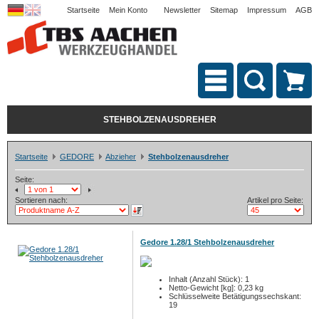
Startseite
Mein Konto
Newsletter
Sitemap
Impressum
AGB
STEHBOLZENAUSDREHER
Startseite
GEDORE
Abzieher
Stehbolzenausdreher
Seite:
Sortieren nach:
Artikel pro Seite:
Gedore 1.28/1 Stehbolzenausdreher
Inhalt (Anzahl Stück): 1
Netto-Gewicht [kg]: 0,23 kg
Schlüsselweite Betätigungssechskant:
19