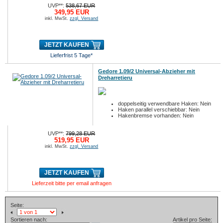
UVP**:
538,67 EUR
349,95 EUR
inkl. MwSt.
zzgl. Versand
JETZT KAUFEN
Lieferfrist 5 Tage*
Gedore 1.09/2 Universal-Abzieher mit
Dreharretieru
doppelseitig verwendbare Haken: Nein
Haken parallel verschiebbar: Nein
Hakenbremse vorhanden: Nein
UVP**:
799,28 EUR
519,95 EUR
inkl. MwSt.
zzgl. Versand
JETZT KAUFEN
Lieferzeit bitte per email anfragen
Seite:
Sortieren nach:
Artikel pro Seite: