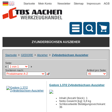
Startseite
Mein Konto
Newsletter
Sitemap
Impressum
AGB
ZYLINDERBÜCHSEN AUSZIEHER
Startseite
GEDORE
Abzieher
Zylinderbüchsen Auszieher
Seite:
Sortieren nach:
Artikel pro Seite:
Gedore 1.37/2 Zylinderbüchsen-Auszieher
Inhalt (Anzahl Stück): 1
Netto-Gewicht [kg]: 6,8 kg
Schlüsselweite Betätigungssechskant:
36