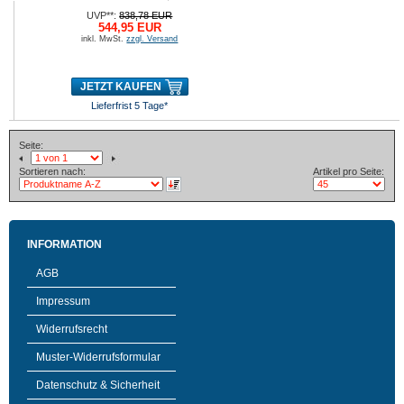
UVP**:
838,78 EUR
544,95 EUR
inkl. MwSt.
zzgl. Versand
JETZT KAUFEN
Lieferfrist 5 Tage*
Seite:
Sortieren nach:
Artikel pro Seite:
INFORMATION
AGB
Impressum
Widerrufsrecht
Muster-Widerrufsformular
Datenschutz & Sicherheit