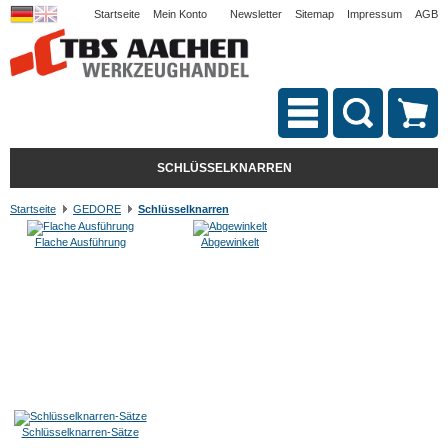
Startseite
Mein Konto
Newsletter
Sitemap
Impressum
AGB
SCHLÜSSELKNARREN
Startseite
GEDORE
Schlüsselknarren
Flache Ausführung
Abgewinkelt
Schlüsselknarren-Sätze